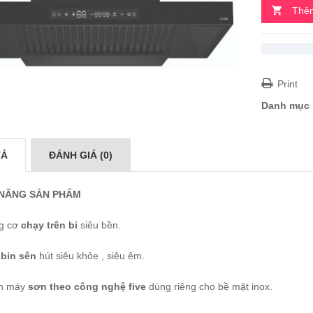
Thêm
Print
Danh mục
TẢ
ĐÁNH GIÁ (0)
 NĂNG SẢN PHẨM
g cơ
chạy trên bi
siêu bền.
 bin sên
hút siêu khỏe , siêu êm.
n máy
sơn theo công nghệ five
dùng riêng cho bề mặt inox.