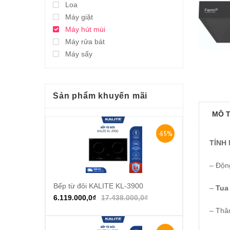
Loa
Máy giặt
Máy hút mùi
Máy rửa bát
Máy sấy
Sản phẩm khuyến mãi
MÔ 
-65%
TÍNH
– Độn
Bếp từ đôi KALITE KL-3900
Thêm vào giỏ hàng
–
Tua
6.119.000,0
₫
17.438.000,0
₫
– Thâ