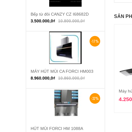
Bếp từ đôi CANZY CZ I68682D
Thêm vào giỏ hàng
SẢN PH
3.500.000,0
₫
10.800.000,0
₫
-17%
MÁY HÚT MÙI CA FORCI HM003
Thêm vào giỏ hàng
8.960.000,0
₫
10.860.000,0
₫
Máy h
-32%
4.250
HÚT MÙI FORCI HM 1088A
Thêm vào giỏ hàng