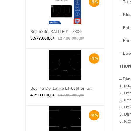
-55%
–
Tự 
–
Kha
–
Phí
Bếp từ đôi KALITE KL-3800
Thêm vào giỏ hàng
5.577.000,0
₫
12.406.000,0
₫
–
Phí
–
Lướ
-70%
THÔN
– Đèn
1. Má
Bếp Từ Đôi Latino LT-666I Smart
Thêm vào giỏ hàng
2. Dò
4.290.000,0
₫
14.480.000,0
₫
3. Cô
4. Độ 
5. Đè
-68%
6. Kí