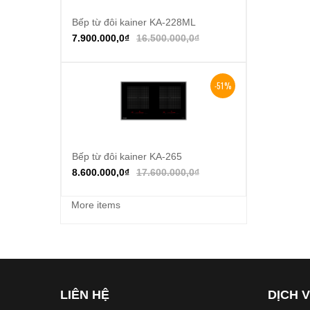
Bếp từ đôi kainer KA-228ML
Thêm vào giỏ hàng
7.900.000,0
₫
16.500.000,0
₫
-51%
Bếp từ đôi kainer KA-265
Thêm vào giỏ hàng
8.600.000,0
₫
17.600.000,0
₫
More items
LIÊN HỆ
DỊCH 