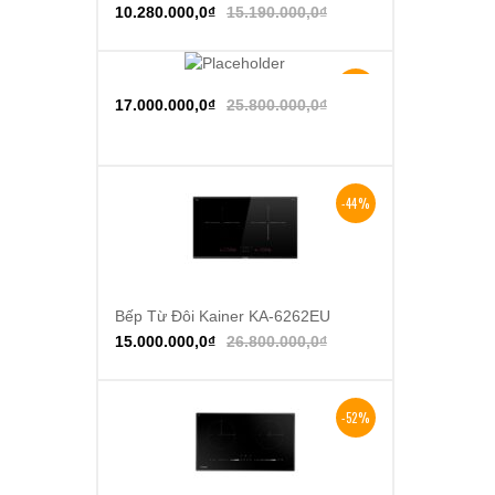
10.280.000,0
₫
15.190.000,0
₫
-34%
Thêm vào giỏ hàng
17.000.000,0
₫
25.800.000,0
₫
-44%
Bếp Từ Đôi Kainer KA-6262EU
Thêm vào giỏ hàng
15.000.000,0
₫
26.800.000,0
₫
-52%