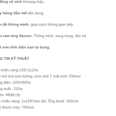
động vệ sinh
khoang máy.
y hứng dầu mỡ
tiện dụng.
m tắt thông minh
, giúp sạch không gian bếp.
m cảm ứng Sensor
: Thông minh, sang trọng, tiện lợi.
i sơn tĩnh điện nan tự bung.
G TIN KỸ THUẬT
 chiếu sáng LED 1x12w.
y hút mùi treo tường, kính chữ T mặt kính 700mm
ng điện: 220V/50Hz
ng suất : 215w
ồn: 48dB (A)
n chiếu sáng: 1x12W kéo dài, Ống thoát: 160mm
ch thước máy: 700mm