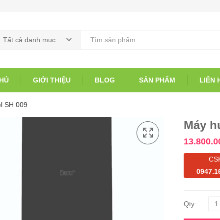
Tất cả danh mục
HỦ
GIỚI THIỆU
BLOG
SẢN PHẨM
LIÊN 
l SH 009
Máy h
13.800.0
CS
0947.1