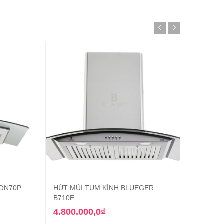
ON70P
HÚT MÙI TUM KÍNH BLUEGER
Máy h
g
Thêm vào giỏ hàng
B710E
6.59
4.800.000,0
₫