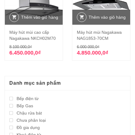
Thêm vào giỏ hàng
Thêm vào giỏ hàng
Máy hút mùi cao cấp
Máy hút mùi Nagakawa
Nagakawa NKCH02M70
NAG1853-70CM
Giá
Giá
Giá
Giá
8.100.000,0
₫
6.000.000,0
₫
gốc
hiện
gốc
hiện
6.450.000,0
₫
4.850.000,0
₫
là:
tại
là:
tại
8.100.000,0₫.
là:
6.000.000,0₫.
là:
6.450.000,0₫.
4.850.000,0₫.
Danh mục sản phẩm
Bếp điện từ
Bếp Gas
Chậu rửa bát
Chưa phân loại
Đồ gia dụng
Khoá điện tử