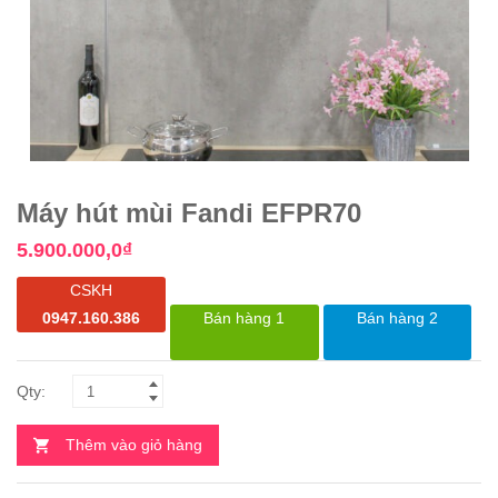
Máy hút mùi Fandi EFPR70
5.900.000,0
₫
CSKH
0947.160.386
Bán hàng 1
Bán hàng 2
Thêm vào giỏ hàng