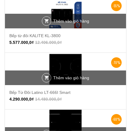
-55%
Thêm vào giỏ hàng
Bếp từ đôi KALITE KL-3800
5.577.000,0
₫
12.406.000,0
₫
-70%
Thêm vào giỏ hàng
Bếp Từ Đôi Latino LT-666I Smart
4.290.000,0
₫
14.480.000,0
₫
-68%