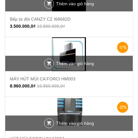
Thêm vào giỏ hàng
Bếp từ đôi CANZY CZ I68682D
3.500.000,0
₫
10.800.000,0
₫
-17%
Thêm vào giỏ hàng
MÁY HÚT MÙI CA FORCI HM003
8.960.000,0
₫
10.860.000,0
₫
-32%
Thêm vào giỏ hàng