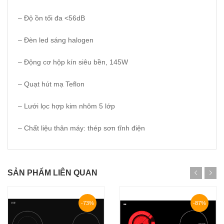
– Độ ồn tối đa <56dB
– Đèn led sáng halogen
– Động cơ hộp kín siêu bền, 145W
– Quạt hút mạ Teflon
– Lưới lọc hợp kim nhôm 5 lớp
– Chất liệu thân máy: thép sơn tĩnh điện
SẢN PHẨM LIÊN QUAN
-73%
-87%