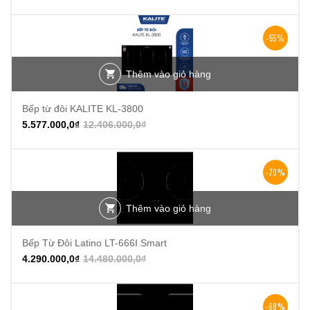
-55%
Thêm vào giỏ hàng
Bếp từ đôi KALITE KL-3800
5.577.000,0
₫
12.406.000,0
₫
-70%
Thêm vào giỏ hàng
Bếp Từ Đôi Latino LT-666I Smart
4.290.000,0
₫
14.480.000,0
₫
-68%