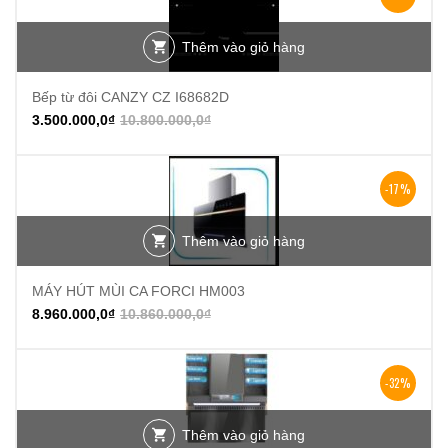
Thêm vào giỏ hàng
Bếp từ đôi CANZY CZ I68682D
3.500.000,0
₫
10.800.000,0
₫
-17%
Thêm vào giỏ hàng
MÁY HÚT MÙI CA FORCI HM003
8.960.000,0
₫
10.860.000,0
₫
-32%
Thêm vào giỏ hàng