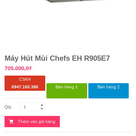
Máy Hút Mùi Chefs EH R905E7
705.000,0
₫
CSKH
0947.160.386
Bán hàng 1
Bán hàng 2
Thêm vào giỏ hàng