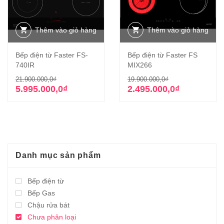
Thêm vào giỏ hàng
Thêm vào giỏ hàng
Bếp điện từ Faster FS-
Bếp điện từ Faster FS
740IR
MIX266
Giá
Giá
Giá
Giá
21.900.000,0
₫
19.900.000,0
₫
gốc
hiện
gốc
hiện
5.995.000,0
₫
2.495.000,0
₫
là:
tại
là:
tại
21.900.000,0₫.
là:
19.900.000,0₫
là:
5.995.000,0₫.
2.495.000,0₫.
Danh mục sản phẩm
Bếp điện từ
Bếp Gas
Chậu rửa bát
Chưa phân loại