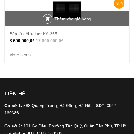
-51%
Thêm vào giỏ hàng
Bếp từ đôi kainer KA-265
8.600.000,0
₫
17.600.000,0
₫
More items
LIÊN HỆ
Cơ sở 1:
588 Quang Trung, Hà Đông, Hà Nội –
SDT
: 0947
160386
Cơ sở 2:
191 Gò Dầu, Phường Tân Quý, Quận Tân Phú, TP Hồ
Chí Minh –
SDT
: 0937 160386