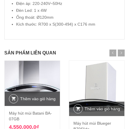
Điện áp: 220-240V~50Hz
Đèn Led: 1 x 4W
Ống thoát: Ø120mm
Kích thước: R700 x S(300-494) x C176 mm
SẢN PHẨM LIÊN QUAN
Thêm vào giỏ hàng
Thêm vào giỏ hàng
Máy hút mùi Batani BA-
07GB
Máy hút mùi Blueger
4.550.000,0
₫