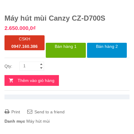
Máy hút mùi Canzy CZ-D700S
2.650.000,0
₫
CSKH
0947.160.386
Bán hàng 1
Bán hàng 2
Thêm vào giỏ hàng
Print
Send to a friend
Danh mục
Máy hút mùi