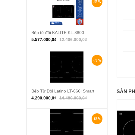
-55%
Bếp từ đôi KALITE KL-3800
Thêm vào giỏ hàng
5.577.000,0
₫
12.406.000,0
₫
-70%
Bếp Từ Đôi Latino LT-666I Smart
Thêm vào giỏ hàng
SẢN PH
4.290.000,0
₫
14.480.000,0
₫
-68%