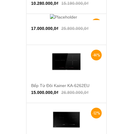
10.280.000,0
₫
15.190.000,0
₫
-34%
Thêm vào giỏ hàng
17.000.000,0
₫
25.800.000,0
₫
-44%
Bếp Từ Đôi Kainer KA-6262EU
Thêm vào giỏ hàng
15.000.000,0
₫
26.800.000,0
₫
-52%