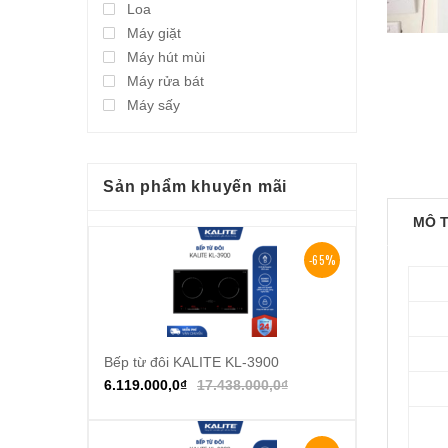
Loa
Máy giặt
Máy hút mùi
Máy rửa bát
Máy sấy
Sản phẩm khuyến mãi
MÔ 
-65%
Bếp từ đôi KALITE KL-3900
Thêm vào giỏ hàng
6.119.000,0
₫
17.438.000,0
₫