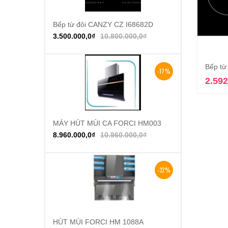
Bếp từ đôi CANZY CZ I68682D
Thêm vào giỏ hàng
3.500.000,0
₫
10.800.000,0
₫
Bếp từ
-17%
2.592
MÁY HÚT MÙI CA FORCI HM003
Thêm vào giỏ hàng
8.960.000,0
₫
10.860.000,0
₫
-32%
HÚT MÙI FORCI HM 1088A
Thêm vào giỏ hàng