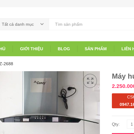
Tất cả danh mục
HỦ
GIỚI THIỆU
BLOG
SẢN PHẨM
LIÊN 
CZ-2688
Máy h
2.250.00
CS
0947.1