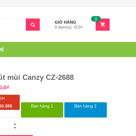
0
GIỎ HÀNG
0 item(s) -
0,0
₫
HỆ
út mùi Canzy CZ-2688
0,0
₫
KH
60.386
Bán hàng 1
Bán hàng 2