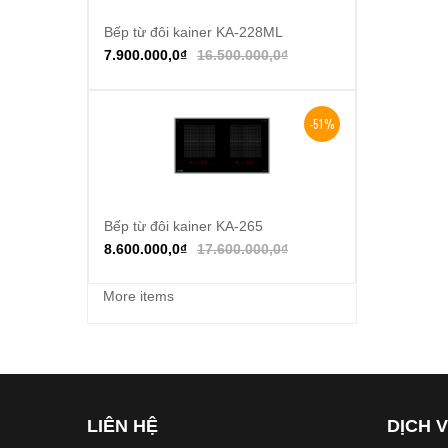
Bếp từ đôi kainer KA-228ML
Thêm vào giỏ hàng
7.900.000,0
₫
16.500.000,0
₫
-51%
Bếp từ đôi kainer KA-265
Thêm vào giỏ hàng
8.600.000,0
₫
17.600.000,0
₫
More items
LIÊN HỆ
DỊCH 