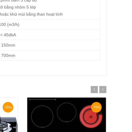
 phím bấm 3 cấp độ
mỡ bằng nhôm 5 lớp
 hoặc khử mùi bằng than hoạt tính
100 (m3/h)
< 45dbA
150mm
700mm
-55%
-70%