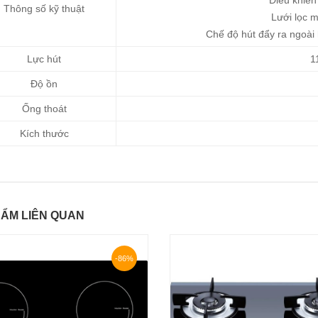
Điều khiển
Thông số kỹ thuật
Lưới lọc 
Chế độ hút đẩy ra ngoài
Lực hút
1
Độ ồn
Ống thoát
Kích thước
ẨM LIÊN QUAN
-86%