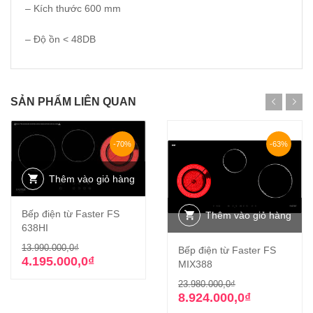
– Kích thước 600 mm
– Độ ồn < 48DB
SẢN PHẨM LIÊN QUAN
-70%
-63%
Thêm vào giỏ hàng
Bếp điện từ Faster FS
Thêm vào giỏ hàng
638HI
Giá
Giá
13.990.000,0
₫
Bếp điện từ Faster FS
gốc
hiện
4.195.000,0
₫
MIX388
là:
tại
Giá
Giá
23.980.000,0
₫
13.990.000,0₫.
là:
gốc
hiện
8.924.000,0
₫
4.195.000,0₫.
là:
tại