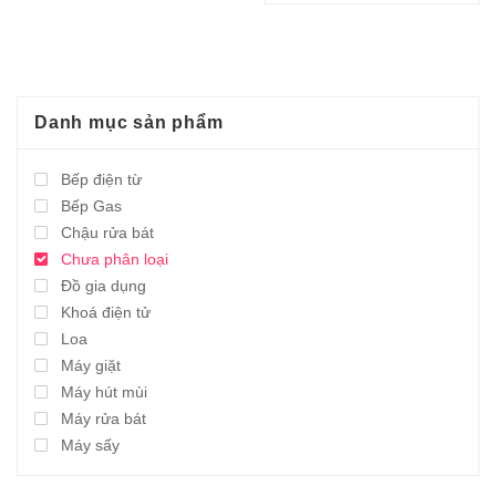
23.980.000,0₫
là:
8.924.000,0₫.
Danh mục sản phẩm
Bếp điện từ
Bếp Gas
Chậu rửa bát
Chưa phân loại
Đồ gia dụng
Khoá điện tử
Loa
Máy giặt
Máy hút mùi
Máy rửa bát
Máy sấy