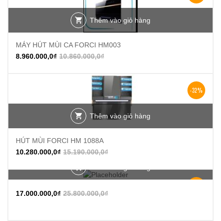
Thêm vào giỏ hàng
MÁY HÚT MÙI CA FORCI HM003
8.960.000,0
₫
10.860.000,0
₫
-32%
Thêm vào giỏ hàng
HÚT MÙI FORCI HM 1088A
10.280.000,0
₫
15.190.000,0
₫
Thêm vào giỏ hàng
-34%
17.000.000,0
₫
25.800.000,0
₫