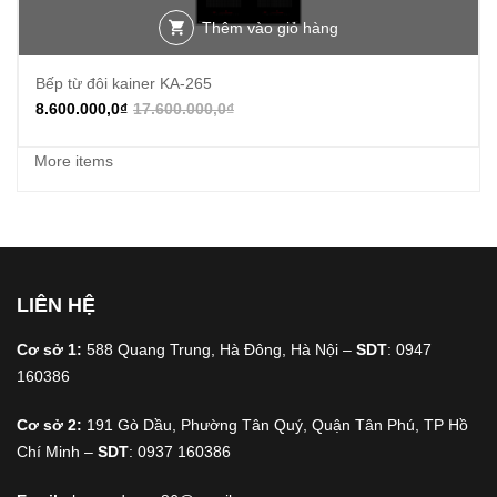
Thêm vào giỏ hàng
Bếp từ đôi kainer KA-265
8.600.000,0
₫
17.600.000,0
₫
More items
LIÊN HỆ
Cơ sở 1:
588 Quang Trung, Hà Đông, Hà Nội –
SDT
: 0947
160386
Cơ sở 2:
191 Gò Dầu, Phường Tân Quý, Quận Tân Phú, TP Hồ
Chí Minh –
SDT
: 0937 160386