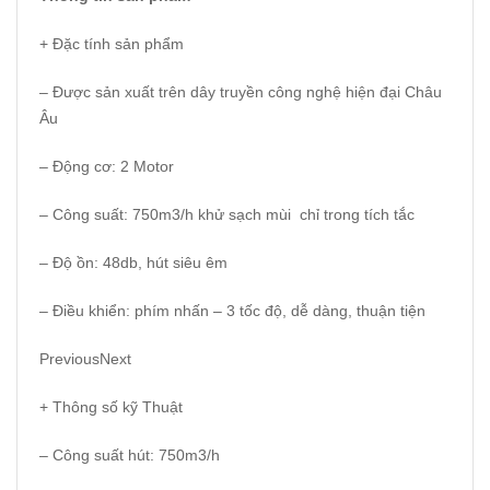
+ Đặc tính sản phẩm
– Được sản xuất trên dây truyền công nghệ hiện đại Châu
Âu
– Động cơ: 2 Motor
– Công suất: 750m3/h khử sạch mùi chỉ trong tích tắc
– Độ ồn: 48db, hút siêu êm
– Điều khiển: phím nhấn – 3 tốc độ, dễ dàng, thuận tiện
PreviousNext
+ Thông số kỹ Thuật
– Công suất hút: 750m3/h