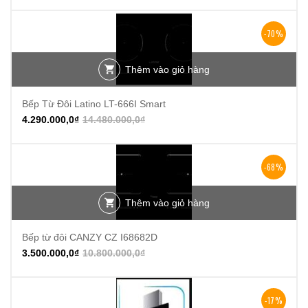
-70%
Thêm vào giỏ hàng
Bếp Từ Đôi Latino LT-666I Smart
4.290.000,0
₫
14.480.000,0
₫
-68%
Thêm vào giỏ hàng
Bếp từ đôi CANZY CZ I68682D
3.500.000,0
₫
10.800.000,0
₫
-17%