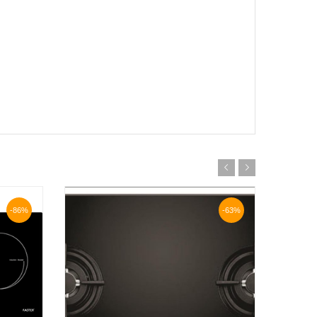
-86%
-63%