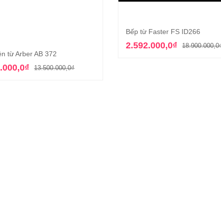
Bếp từ Faster FS ID266
Thêm vào giỏ hàn
2.592.000,0
₫
18.900.000,0
ện từ Arber AB 372
Thêm vào giỏ hàng
Giá
Giá
.000,0
₫
13.500.000,0
₫
gốc
hiện
là:
tại
13.500.000,0₫.
là:
4.000.000,0₫.