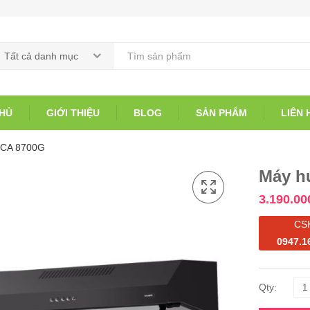
Tất cả danh mục
HỦ
GIỚI THIỆU
BLOG
SẢN PHẨM
LIÊN 
 CA 8700G
Máy h
3.190.00
CS
0947.1