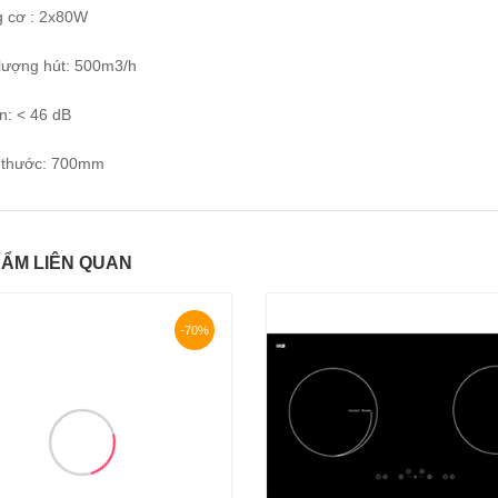
g cơ : 2x80W
 lượng hút: 500m3/h
n: < 46 dB
h thước: 700mm
ẨM LIÊN QUAN
-70%