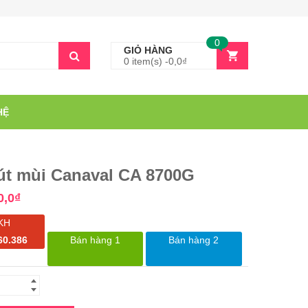
0
GIỎ HÀNG
0 item(s) -
0,0
₫
HỆ
út mùi Canaval CA 8700G
0,0
₫
KH
60.386
Bán hàng 1
Bán hàng 2