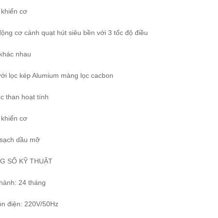
 khiển cơ
động cơ cánh quạt hút siêu bền với 3 tốc độ điều
 khác nhau
ưới lọc kép Alumium màng lọc cacbon
ọc than hoạt tính
 khiển cơ
 sạch dầu mỡ
G SỐ KỸ THUẬT
 hành: 24 tháng
ồn điện: 220V/50Hz