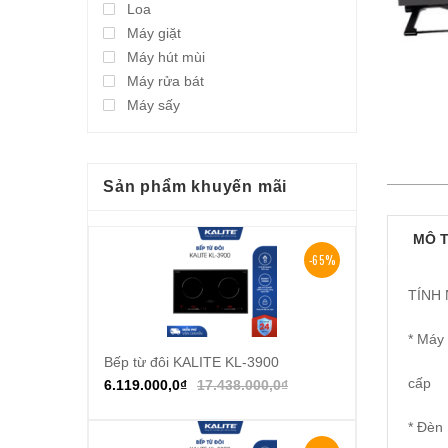
Loa
Máy giặt
Máy hút mùi
Máy rửa bát
Máy sấy
Sản phẩm khuyến mãi
MÔ 
-65%
TÍNH
* Máy
Bếp từ đôi KALITE KL-3900
Thêm vào giỏ hàng
cấp
6.119.000,0
₫
17.438.000,0
₫
* Đèn