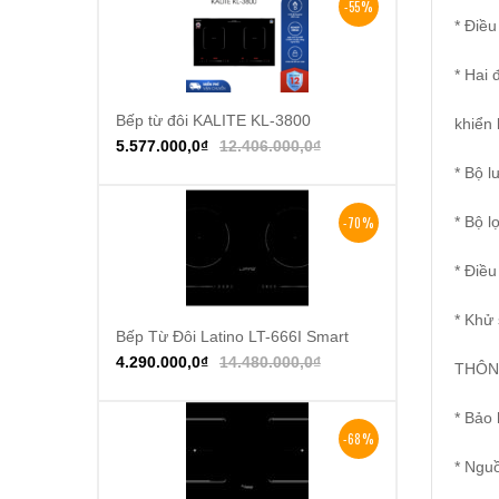
-55%
* Điều
* Hai 
Bếp từ đôi KALITE KL-3800
Thêm vào giỏ hàng
khiển
5.577.000,0
₫
12.406.000,0
₫
* Bộ l
* Bộ l
-70%
* Điều
* Khử
Bếp Từ Đôi Latino LT-666I Smart
Thêm vào giỏ hàng
4.290.000,0
₫
14.480.000,0
₫
THÔN
* Bảo
-68%
* Ngu