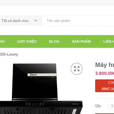
Tất cả danh mục
HỦ
GIỚI THIỆU
BLOG
SẢN PHẨM
LIÊN 
2025-Luxury
Máy hú
3.800.00
CS
0947.1