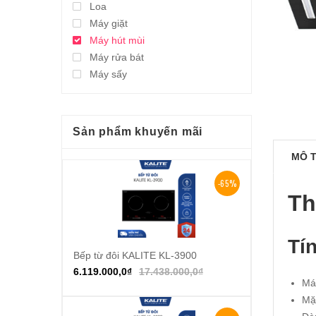
Loa
Máy giặt
Máy hút mùi
Máy rửa bát
Máy sấy
Sản phẩm khuyến mãi
MÔ 
-65%
Th
Tí
Bếp từ đôi KALITE KL-3900
Thêm vào giỏ hàng
6.119.000,0
₫
17.438.000,0
₫
Má
Mặt