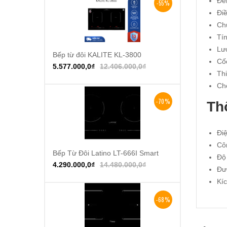
Đè
-55%
Đi
Ch
Tín
Lướ
Bếp từ đôi KALITE KL-3800
Thêm vào giỏ hàng
Cố
5.577.000,0
₫
12.406.000,0
₫
Thi
Chế
-70%
Th
Đi
Cô
Bếp Từ Đôi Latino LT-666I Smart
Thêm vào giỏ hàng
Độ
4.290.000,0
₫
14.480.000,0
₫
Đư
Kí
-68%