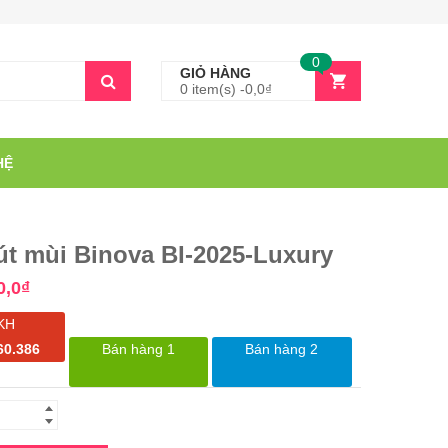
0
GIỎ HÀNG
0 item(s) -
0,0
₫
HỆ
t mùi Binova BI-2025-Luxury
0,0
₫
KH
60.386
Bán hàng 1
Bán hàng 2