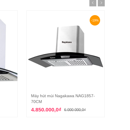
-19%
Máy hút mùi Nagakawa NAG1857-
Máy h
g
Thêm vào giỏ hàng
70CM
6.59
Giá
Giá
4.850.000,0
₫
6.000.000,0
₫
gốc
hiện
là:
tại
6.000.000,0₫.
là: