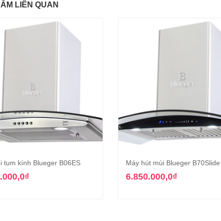
ẨM LIÊN QUAN
i tum kính Blueger B06ES
Máy hút mùi Blueger B70Slide
Thêm vào giỏ hàng
Thêm vào giỏ hàn
.000,0
₫
6.850.000,0
₫