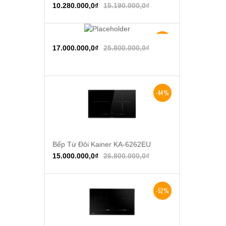
10.280.000,0
₫
15.190.000,0
₫
-34%
Thêm vào giỏ hàng
17.000.000,0
₫
25.800.000,0
₫
-44%
Bếp Từ Đôi Kainer KA-6262EU
Thêm vào giỏ hàng
15.000.000,0
₫
26.800.000,0
₫
-52%