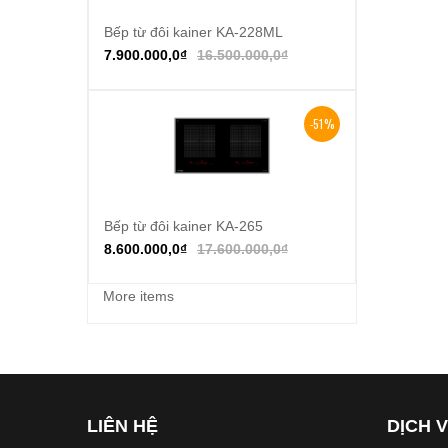
Bếp từ đôi kainer KA-228ML
Thêm vào giỏ hàng
7.900.000,0
₫
16.500.000,0
₫
-51%
Bếp từ đôi kainer KA-265
Thêm vào giỏ hàng
8.600.000,0
₫
17.600.000,0
₫
More items
LIÊN HỆ
DỊCH 