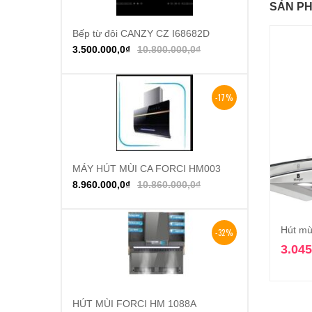
SẢN PH
Bếp từ đôi CANZY CZ I68682D
Thêm vào giỏ hàng
3.500.000,0
₫
10.800.000,0
₫
-17%
MÁY HÚT MÙI CA FORCI HM003
Thêm vào giỏ hàng
8.960.000,0
₫
10.860.000,0
₫
Hút mù
-32%
3.045
HÚT MÙI FORCI HM 1088A
Thêm vào giỏ hàng