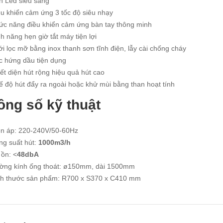
n Led siêu sáng
ều khiển cảm ứng 3 tốc độ siêu nhạy
ức năng điều khiển cảm ứng bàn tay thông minh
h năng hẹn giờ tắt máy tiện lợi
i lọc mỡ bằng inox thanh sơn tĩnh điện, lẫy cài chống cháy
c hứng dầu tiện dụng
ết diện hút rộng hiệu quả hút cao
 độ hút đẩy ra ngoài hoặc khử mùi bằng than hoạt tính
ông số kỹ thuật
ện áp: 220-240V/50-60Hz
ng suất hút:
1000m3/h
 ồn: <
48dbA
ờng kính ống thoát: ø150mm, dài 1500mm
ch thước sản phẩm: R700 x S370 x C410 mm