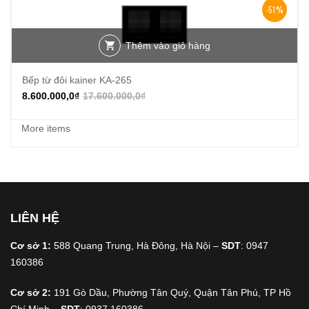
-51%
Thêm vào giỏ hàng
Bếp từ đôi kainer KA-265
8.600.000,0
₫
17.600.000,0
₫
More items
LIÊN HỆ
Cơ sở 1:
588 Quang Trung, Hà Đông, Hà Nội –
SDT
: 0947
160386
Cơ sở 2:
191 Gò Dầu, Phường Tân Quý, Quận Tân Phú, TP Hồ