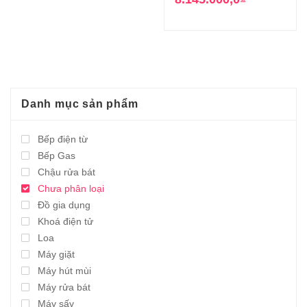
13.990.000,0₫.
là:
là:
tại
4.195.000,0₫.
21.900.000,0₫
là:
8.145.000,0₫.
Danh mục sản phẩm
Bếp điện từ
Bếp Gas
Chậu rửa bát
Chưa phân loại
Đồ gia dụng
Khoá điện tử
Loa
Máy giặt
Máy hút mùi
Máy rửa bát
Máy sấy