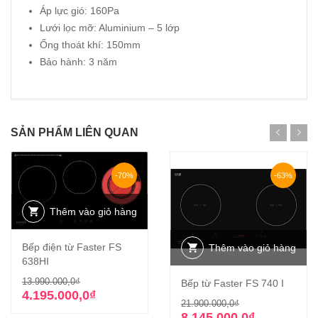
Áp lực gió: 160Pa
Lưới lọc mỡ: Aluminium – 5 lớp
Ống thoát khí: 150mm
Bảo hành: 3 năm
SẢN PHẨM LIÊN QUAN
-70%
-63%
Thêm vào giỏ hàng
Bếp điện từ Faster FS
Thêm vào giỏ hàng
638HI
Giá
Giá
13.990.000,0
₫
Bếp từ Faster FS 740 I
gốc
hiện
4.195.000,0
₫
Giá
Giá
21.900.000,0
₫
là:
tại
gốc
hiện
8.145.000,0
₫