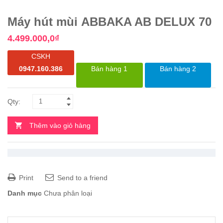
Máy hút mùi ABBAKA AB DELUX 70
4.499.000,0
₫
CSKH
0947.160.386
Bán hàng 1
Bán hàng 2
Thêm vào giỏ hàng
Print
Send to a friend
Danh mục
Chưa phân loại