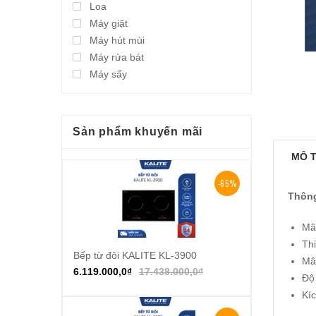
Loa
Máy giặt
Máy hút mùi
Máy rửa bát
Máy sấy
Sản phẩm khuyến mãi
MÔ 
-65%
Thông
Mâ
Thi
Bếp từ đôi KALITE KL-3900
Thêm vào giỏ hàng
Mâ
6.119.000,0
₫
17.438.000,0
₫
Độ
Kí