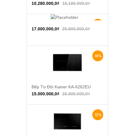
10.280.000,0
₫
15.190.000,0
₫
-34%
Thêm vào giỏ hàng
17.000.000,0
₫
25.800.000,0
₫
-44%
Bếp Từ Đôi Kainer KA-6262EU
Thêm vào giỏ hàng
15.000.000,0
₫
26.800.000,0
₫
-52%