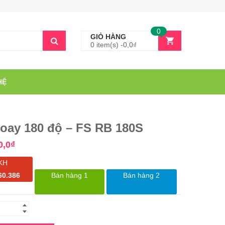
0
GIỎ HÀNG
0 item(s) -
0,0
₫
HỆ
oay 180 độ – FS RB 180S
0,0
₫
KH
60.386
Bán hàng 1
Bán hàng 2