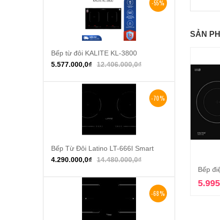
-55%
SẢN PH
Bếp từ đôi KALITE KL-3800
Thêm vào giỏ hàng
5.577.000,0
₫
12.406.000,0
₫
-70%
Bếp Từ Đôi Latino LT-666I Smart
Thêm vào giỏ hàng
4.290.000,0
₫
14.480.000,0
₫
Bếp đi
5.995
-68%