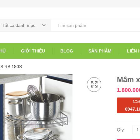
Tất cả danh mục
HỦ
GIỚI THIỆU
BLOG
SẢN PHẨM
LIÊN 
FS RB 180S
Mâm x
1.800.00
CS
0947.1