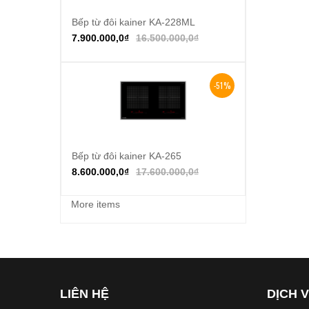
Bếp từ đôi kainer KA-228ML
Thêm vào giỏ hàng
7.900.000,0
₫
16.500.000,0
₫
-51%
Bếp từ đôi kainer KA-265
Thêm vào giỏ hàng
8.600.000,0
₫
17.600.000,0
₫
More items
LIÊN HỆ
DỊCH 