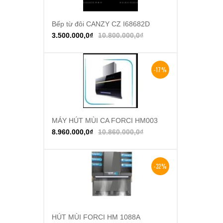
Bếp từ đôi CANZY CZ I68682D
Thêm vào giỏ hàng
3.500.000,0
₫
10.800.000,0
₫
-17%
MÁY HÚT MÙI CA FORCI HM003
Thêm vào giỏ hàng
8.960.000,0
₫
10.860.000,0
₫
-32%
HÚT MÙI FORCI HM 1088A
Thêm vào giỏ hàng