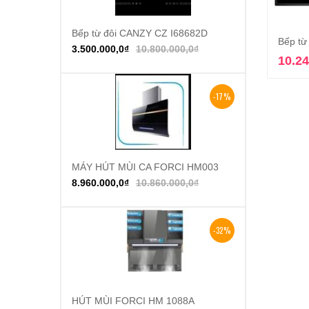
Bếp từ đôi CANZY CZ I68682D
Thêm vào giỏ hàng
Bếp từ
3.500.000,0
₫
10.800.000,0
₫
10.24
-17%
MÁY HÚT MÙI CA FORCI HM003
Thêm vào giỏ hàng
8.960.000,0
₫
10.860.000,0
₫
-32%
HÚT MÙI FORCI HM 1088A
Thêm vào giỏ hàng