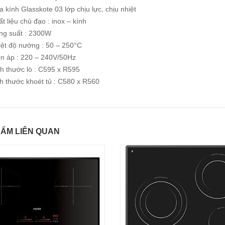
 kính Glasskote 03 lớp chịu lực, chịu nhiệt
t liệu chủ đạo : inox – kính
ng suất : 2300W
iệt độ nướng : 50 – 250°C
ện áp : 220 – 240V/50Hz
h thước lò : C595 x R595
h thước khoét tủ : C580 x R560
ẨM LIÊN QUAN