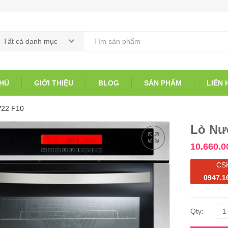
Tất cả danh mục
HỦ
GIỚI THIỆU
BLOG
SẢN PHẨM
LIÊN 
V22 F10
Lò Nư
10.660.0
CS
0947.1