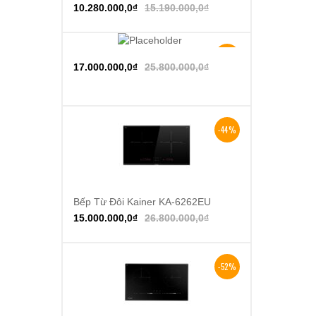
10.280.000,0
₫
15.190.000,0
₫
-34%
Thêm vào giỏ hàng
17.000.000,0
₫
25.800.000,0
₫
-44%
Bếp Từ Đôi Kainer KA-6262EU
Thêm vào giỏ hàng
15.000.000,0
₫
26.800.000,0
₫
-52%