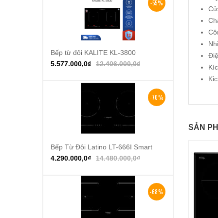
-55%
Cửa
Chấ
Cô
Nh
Bếp từ đôi KALITE KL-3800
Thêm vào giỏ hàng
Đi
5.577.000,0
₫
12.406.000,0
₫
Kíc
Kic
-70%
SẢN PH
Bếp Từ Đôi Latino LT-666I Smart
Thêm vào giỏ hàng
4.290.000,0
₫
14.480.000,0
₫
-68%