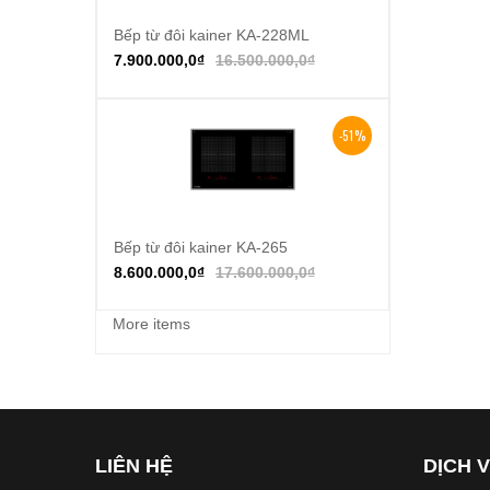
Bếp từ đôi kainer KA-228ML
Thêm vào giỏ hàng
7.900.000,0
₫
16.500.000,0
₫
-51%
Bếp từ đôi kainer KA-265
Thêm vào giỏ hàng
8.600.000,0
₫
17.600.000,0
₫
More items
LIÊN HỆ
DỊCH 