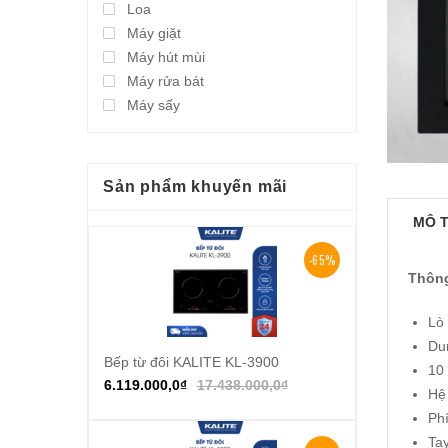
Loa
Máy giặt
Máy hút mùi
Máy rửa bát
Máy sấy
Sản phẩm khuyến mãi
MÔ 
-65%
Thông
Lò
Du
Bếp từ đôi KALITE KL-3900
Thêm vào giỏ hàng
10
6.119.000,0
₫
17.438.000,0
₫
Hệ 
Ph
Ta