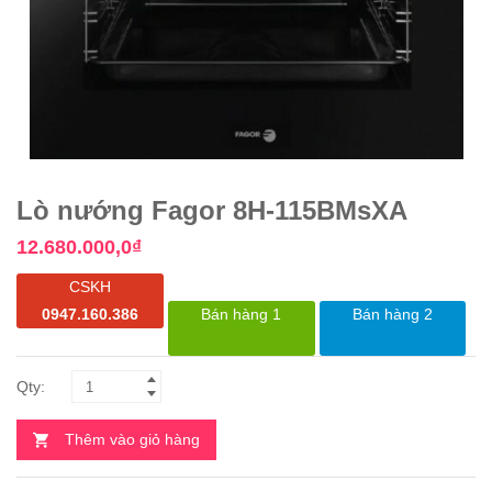
Lò nướng Fagor 8H-115BMsXA
12.680.000,0
₫
CSKH
0947.160.386
Bán hàng 1
Bán hàng 2
Thêm vào giỏ hàng