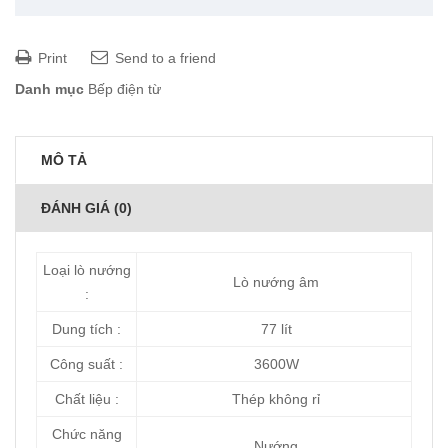
Print
Send to a friend
Danh mục
Bếp điện từ
MÔ TẢ
ĐÁNH GIÁ (0)
Loại lò nướng
Lò nướng âm
:
Dung tích :
77 lít
Công suất :
3600W
Chất liệu :
Thép không rỉ
Chức năng
Nướng