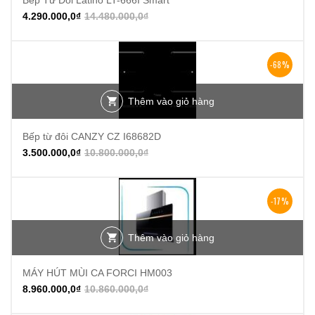
4.290.000,0
₫
14.480.000,0
₫
-68%
Thêm vào giỏ hàng
Bếp từ đôi CANZY CZ I68682D
3.500.000,0
₫
10.800.000,0
₫
-17%
Thêm vào giỏ hàng
MÁY HÚT MÙI CA FORCI HM003
8.960.000,0
₫
10.860.000,0
₫