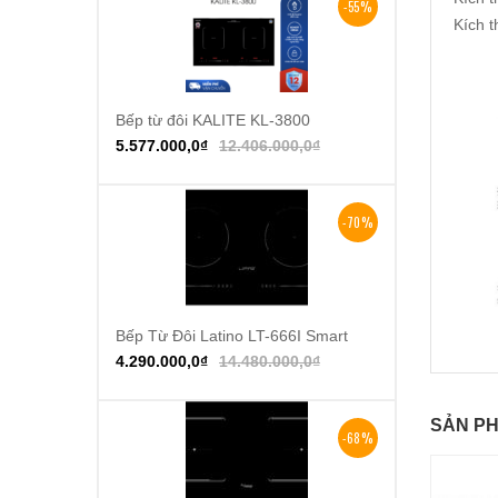
-55%
Kích 
Bếp từ đôi KALITE KL-3800
Thêm vào giỏ hàng
5.577.000,0
₫
12.406.000,0
₫
-70%
Bếp Từ Đôi Latino LT-666I Smart
Thêm vào giỏ hàng
4.290.000,0
₫
14.480.000,0
₫
SẢN PH
-68%