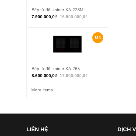
Bếp từ đôi kainer KA-228ML
Thêm vào giỏ hàng
7.900.000,0
₫
16.500.000,0
₫
-51%
Bếp từ đôi kainer KA-265
Thêm vào giỏ hàng
8.600.000,0
₫
17.600.000,0
₫
More items
LIÊN HỆ
DỊCH 