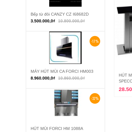
Bếp từ đôi CANZY CZ I68682D
Thêm vào giỏ hàng
3.500.000,0
₫
10.800.000,0
₫
-17%
MÁY HÚT MÙI CA FORCI HM003
Thêm vào giỏ hàng
HÚT M
8.960.000,0
₫
10.860.000,0
₫
SPECC
28.50
-32%
HÚT MÙI FORCI HM 1088A
Thêm vào giỏ hàng