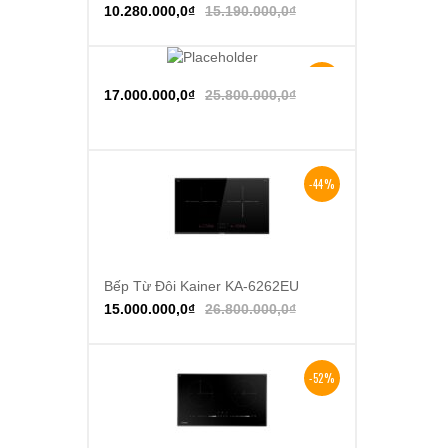
10.280.000,0
₫
15.190.000,0
₫
-34%
Thêm vào giỏ hàng
17.000.000,0
₫
25.800.000,0
₫
-44%
Bếp Từ Đôi Kainer KA-6262EU
Thêm vào giỏ hàng
15.000.000,0
₫
26.800.000,0
₫
-52%