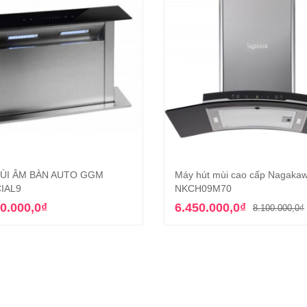
ÙI ÂM BÀN AUTO GGM
Máy hút mùi cao cấp Nagaka
Thêm vào giỏ hàng
Thêm vào giỏ hàn
IAL9
NKCH09M70
0.000,0
₫
6.450.000,0
₫
8.100.000,0
₫