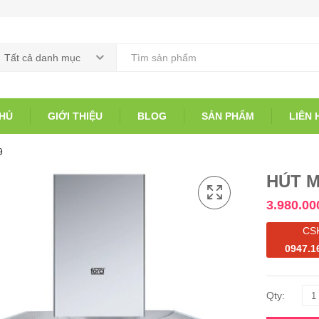
Tất cả danh mục
HỦ
GIỚI THIỆU
BLOG
SẢN PHẨM
LIÊN 
9
HÚT M
3.980.00
CS
0947.1