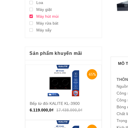
Loa
Máy giặt
Máy hút mùi
Máy rửa bát
Máy sấy
Sản phẩm khuyến mãi
MÔ 
-65%
THÔN
Nguồn
Công 
Công s
Bếp từ đôi KALITE KL-3900
Thêm vào giỏ hàng
Bóng 
6.119.000,0
₫
17.438.000,0
₫
Chất l
Trọng
Kích 