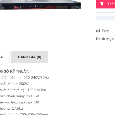
Thêm
Print
Danh mục
TẢ
ĐÁNH GIÁ (0)
G SỐ KỸ THUẬT:
 điện tiêu thụ: 220-240V/50Hz
suất Motor: 200W
uất hút cực đại: 1000 M3/hr
đèn chiếu sáng: 2×1.5W
iệu vỏ: Inox cao cấp 430
 lượng: 17.5kg
thước âm tủ: 700x505x300mm