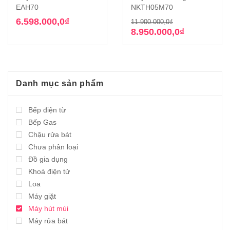
EAH70
NKTH05M70
Giá
Giá
6.598.000,0
₫
11.900.000,0
₫
gốc
hiện
8.950.000,0
₫
là:
tại
11.900.000,0₫
là:
8.950.000,0₫.
Danh mục sản phẩm
Bếp điện từ
Bếp Gas
Chậu rửa bát
Chưa phân loại
Đồ gia dụng
Khoá điện tử
Loa
Máy giặt
Máy hút mùi
Máy rửa bát