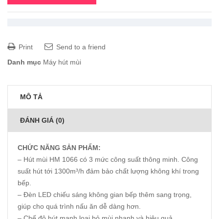
Print
Send to a friend
Danh mục
Máy hút mùi
MÔ TẢ
ĐÁNH GIÁ (0)
CHỨC NĂNG SẢN PHẨM:
– Hút mùi HM 1066 có 3 mức công suất thông minh. Công
suất hút tới 1300m³/h đảm bảo chất lượng không khí trong
bếp.
– Đèn LED chiếu sáng không gian bếp thêm sang trọng,
giúp cho quá trình nấu ăn dễ dàng hơn.
– Chế độ hút mạnh loại bỏ mùi nhanh và hiệu quả.