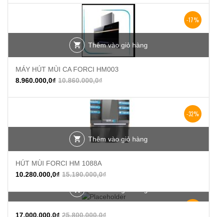
-17%
Thêm vào giỏ hàng
MÁY HÚT MÙI CA FORCI HM003
8.960.000,0
₫
10.860.000,0
₫
-32%
Thêm vào giỏ hàng
HÚT MÙI FORCI HM 1088A
10.280.000,0
₫
15.190.000,0
₫
Thêm vào giỏ hàng
-34%
17.000.000,0
₫
25.800.000,0
₫