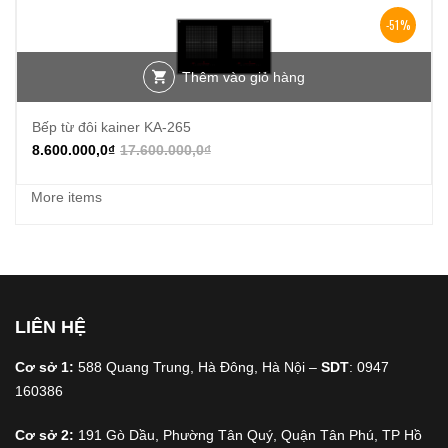
-51%
Thêm vào giỏ hàng
Bếp từ đôi kainer KA-265
8.600.000,0
₫
17.600.000,0
₫
More items
LIÊN HỆ
Cơ sở 1:
588 Quang Trung, Hà Đông, Hà Nội –
SDT
: 0947
160386
Cơ sở 2:
191 Gò Dầu, Phường Tân Quý, Quận Tân Phú, TP Hồ