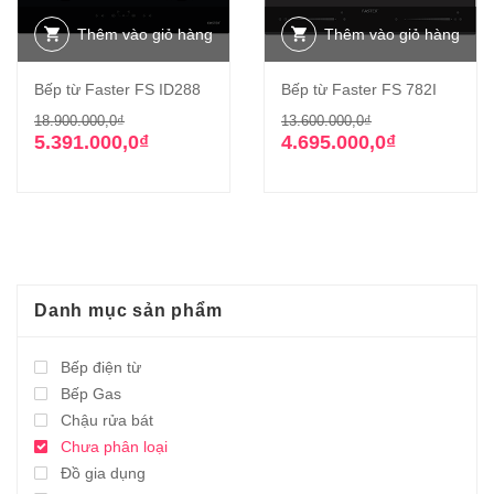
Thêm vào giỏ hàng
Thêm vào giỏ hàng
Bếp từ Faster FS ID288
Bếp từ Faster FS 782I
Giá
Giá
Giá
Giá
18.900.000,0
₫
13.600.000,0
₫
gốc
hiện
gốc
hiện
5.391.000,0
₫
4.695.000,0
₫
là:
tại
là:
tại
18.900.000,0₫.
là:
13.600.000,0₫
là:
5.391.000,0₫.
4.695.000,0₫.
Danh mục sản phẩm
Bếp điện từ
Bếp Gas
Chậu rửa bát
Chưa phân loại
Đồ gia dụng