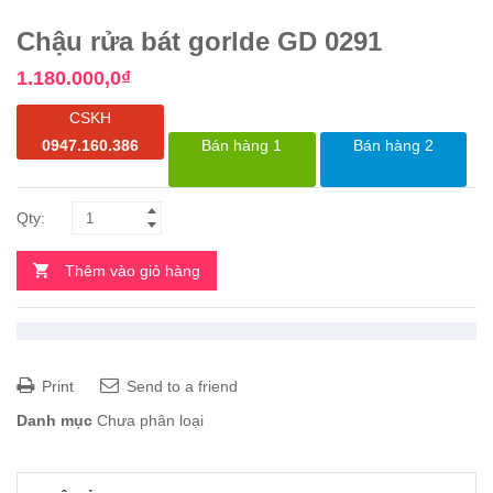
Chậu rửa bát gorlde GD 0291
1.180.000,0
₫
CSKH
0947.160.386
Bán hàng 1
Bán hàng 2
Thêm vào giỏ hàng
Print
Send to a friend
Danh mục
Chưa phân loại