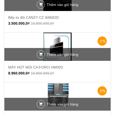
Thêm vào giỏ hàng
Bếp từ đôi CANZY CZ I68682D
3.500.000,0
₫
10.800.000,0
₫
-17%
Thêm vào giỏ hàng
MÁY HÚT MÙI CA FORCI HM003
8.960.000,0
₫
10.860.000,0
₫
-32%
Thêm vào giỏ hàng