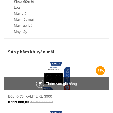
Khoá điện tử
Loa
Máy giặt
Máy hút mùi
Máy rửa bát
Máy sấy
Sản phẩm khuyến mãi
-65%
Thêm vào giỏ hàng
Bếp từ đôi KALITE KL-3900
6.119.000,0
₫
17.438.000,0
₫