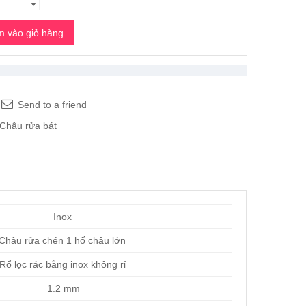
 vào giỏ hàng
Send to a friend
Chậu rửa bát
Inox
hậu rửa chén 1 hố chậu lớn
Rổ lọc rác bằng inox không rỉ
1.2 mm