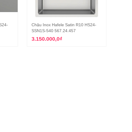
S24-
Chậu Inox Hafele Satin R10 HS24-
Chậu 
g
Thêm vào giỏ hàng
SSN1S-540 567.24.457
567.9
3.150.000,0
₫
3.28