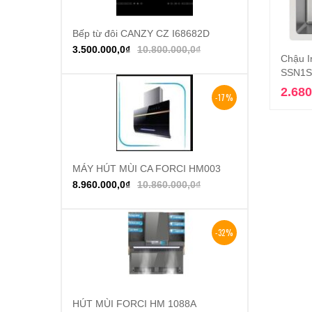
Bếp từ đôi CANZY CZ I68682D
Thêm vào giỏ hàng
3.500.000,0
₫
10.800.000,0
₫
Chậu I
SSN1S-
2.680
-17%
MÁY HÚT MÙI CA FORCI HM003
Thêm vào giỏ hàng
8.960.000,0
₫
10.860.000,0
₫
-32%
HÚT MÙI FORCI HM 1088A
Thêm vào giỏ hàng