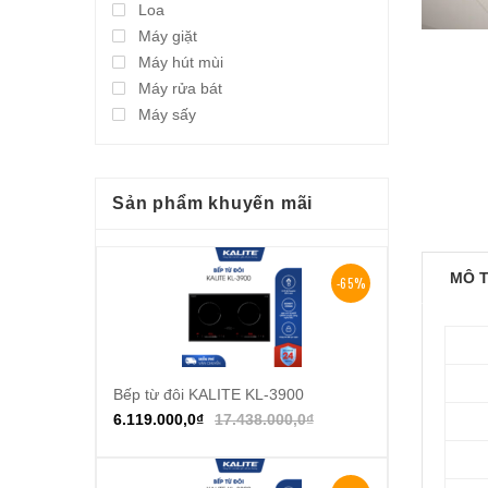
Loa
Máy giặt
Máy hút mùi
Máy rửa bát
Máy sấy
Sản phẩm khuyến mãi
MÔ 
-65%
Bếp từ đôi KALITE KL-3900
Thêm vào giỏ hàng
6.119.000,0
₫
17.438.000,0
₫