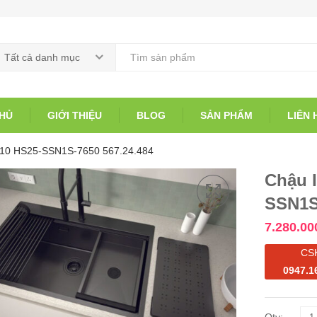
Tất cả danh mục
HỦ
GIỚI THIỆU
BLOG
SẢN PHẨM
LIÊN 
R10 HS25-SSN1S-7650 567.24.484
Chậu 
SSN1S
7.280.00
CS
0947.1