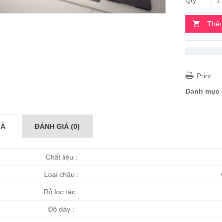
Thêm
Print
Danh mục
TẢ
ĐÁNH GIÁ (0)
Chất liệu :
Loại chậu :
C
Rỗ lọc rác :
Độ dày :