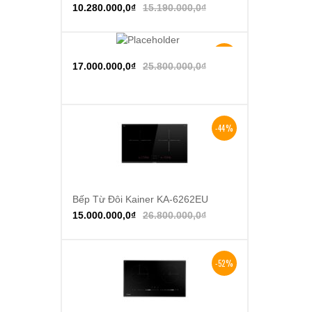
10.280.000,0
₫
15.190.000,0
₫
-34%
Thêm vào giỏ hàng
17.000.000,0
₫
25.800.000,0
₫
-44%
Bếp Từ Đôi Kainer KA-6262EU
Thêm vào giỏ hàng
15.000.000,0
₫
26.800.000,0
₫
-52%