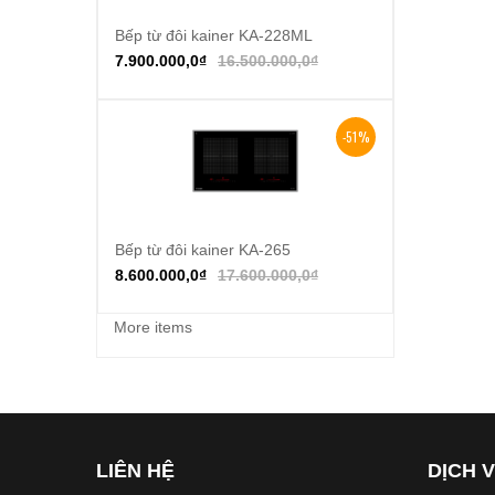
Bếp từ đôi kainer KA-228ML
Thêm vào giỏ hàng
7.900.000,0
₫
16.500.000,0
₫
-51%
Bếp từ đôi kainer KA-265
Thêm vào giỏ hàng
8.600.000,0
₫
17.600.000,0
₫
More items
LIÊN HỆ
DỊCH 