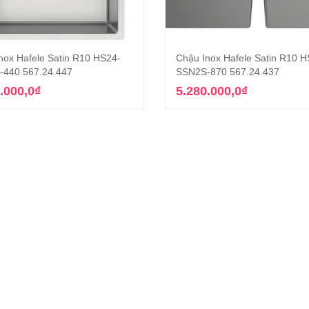
nox Hafele Satin R10 HS24-
Chậu Inox Hafele Satin R10 H
Thêm vào giỏ hàng
Thêm vào giỏ hàn
440 567.24.447
SSN2S-870 567.24.437
.000,0
₫
5.280.000,0
₫