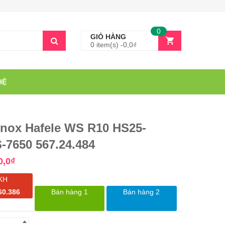
0
GIỎ HÀNG
0 item(s) -
0,0
₫
HỆ
Inox Hafele WS R10 HS25-
-7650 567.24.484
0,0
₫
KH
60.386
Bán hàng 1
Bán hàng 2