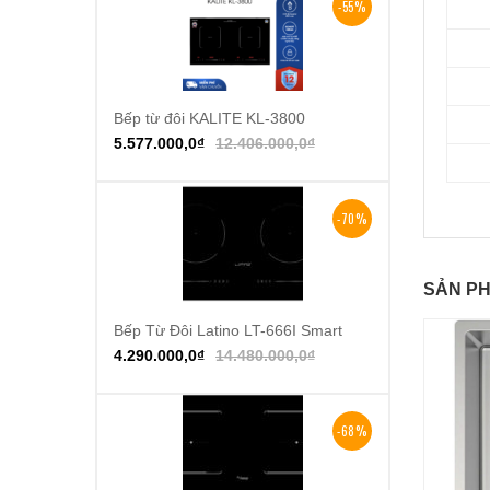
-55%
Bếp từ đôi KALITE KL-3800
Thêm vào giỏ hàng
5.577.000,0
₫
12.406.000,0
₫
-70%
SẢN PH
Bếp Từ Đôi Latino LT-666I Smart
Thêm vào giỏ hàng
4.290.000,0
₫
14.480.000,0
₫
-68%