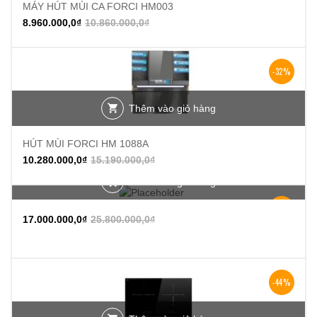
MÁY HÚT MÙI CA FORCI HM003
8.960.000,0
₫
10.860.000,0
₫
-32%
Thêm vào giỏ hàng
HÚT MÙI FORCI HM 1088A
10.280.000,0
₫
15.190.000,0
₫
Thêm vào giỏ hàng
-34%
17.000.000,0
₫
25.800.000,0
₫
-44%