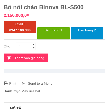
Bộ nồi chảo Binova BL-S500
2.150.000,0
₫
CSKH
0947.160.386
Bán hàng 1
Bán hàng 2
Thêm vào giỏ hàng
Print
Send to a friend
Danh mục
Máy rửa bát
MÔ TẢ