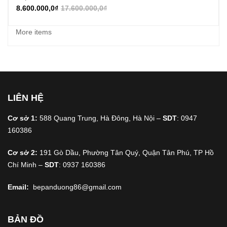
8.600.000,0
₫
17.600.000,0
₫
More items
LIÊN HỆ
Cơ sở 1:
588 Quang Trung, Hà Đông, Hà Nội –
SDT
: 0947
160386
Cơ sở 2:
191 Gò Dầu, Phường Tân Quý, Quận Tân Phú, TP Hồ
Chí Minh –
SDT
: 0937 160386
Email:
bepanduong86@gmail.com
BẢN ĐỒ