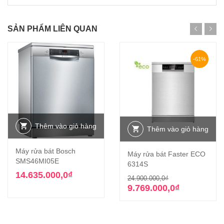
SẢN PHẨM LIÊN QUAN
-61%
Thêm vào giỏ hàng
Thêm vào giỏ hàng
Máy rửa bát Bosch
Máy rửa bát Faster ECO
SMS46MI05E
6314S
14.635.000,0
₫
Giá
Giá
24.900.000,0
₫
gốc
hiện
9.769.000,0
₫
là:
tại
24.900.000,0₫
là:
9.769.000,0₫.