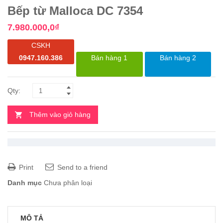
Bếp từ Malloca DC 7354
7.980.000,0
₫
CSKH
0947.160.386
Bán hàng 1
Bán hàng 2
Thêm vào giỏ hàng
Print
Send to a friend
Danh mục
Chưa phân loại
MÔ TẢ