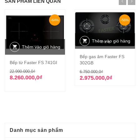
SẢN PHẨM LIÊN QUAN
-64%
-56%
Thêm vào giỏ hàng
Thêm vào giỏ hàng
Bếp gas âm Faster FS
Bếp từ Faster FS 741GI
302GB
Giá
Giá
Giá
Giá
22.990.000,0
₫
6.750.000,0
₫
gốc
hiện
8.260.000,0
₫
gốc
hiện
2.975.000,0
₫
là:
tại
là:
tại
22.990.000,0₫.
là:
6.750.000,0₫.
là:
8.260.000,0₫.
2.975.000,0₫.
Danh mục sản phẩm