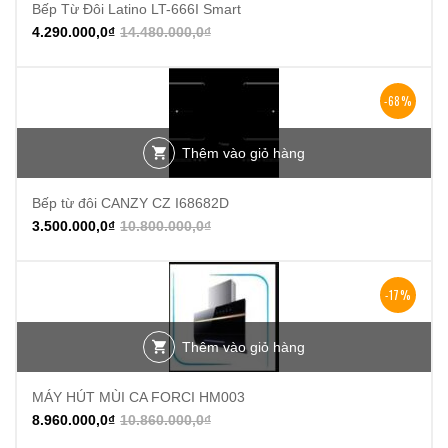
Bếp Từ Đôi Latino LT-666I Smart
4.290.000,0
₫
14.480.000,0
₫
-68%
Thêm vào giỏ hàng
Bếp từ đôi CANZY CZ I68682D
3.500.000,0
₫
10.800.000,0
₫
-17%
Thêm vào giỏ hàng
MÁY HÚT MÙI CA FORCI HM003
8.960.000,0
₫
10.860.000,0
₫