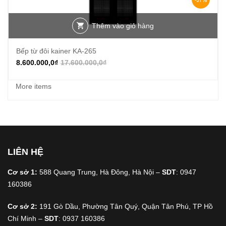
Thêm vào giỏ hàng
Bếp từ đôi kainer KA-265
8.600.000,0
₫
17.600.000,0
₫
More items
LIÊN HỆ
Cơ sở 1:
588 Quang Trung, Hà Đông, Hà Nội –
SDT
: 0947
160386
Cơ sở 2:
191 Gò Dầu, Phường Tân Quý, Quận Tân Phú, TP Hồ
Chí Minh –
SDT
: 0937 160386