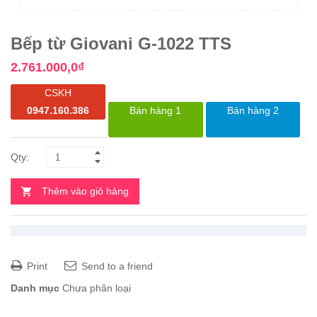
Bếp từ Giovani G-1022 TTS
2.761.000,0
₫
CSKH
0947.160.386
Bán hàng 1
Bán hàng 2
Thêm vào giỏ hàng
Print
Send to a friend
Danh mục
Chưa phân loại