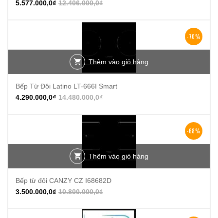
5.577.000,0
₫
12.406.000,0
₫
-70%
Thêm vào giỏ hàng
Bếp Từ Đôi Latino LT-666I Smart
4.290.000,0
₫
14.480.000,0
₫
-68%
Thêm vào giỏ hàng
Bếp từ đôi CANZY CZ I68682D
3.500.000,0
₫
10.800.000,0
₫