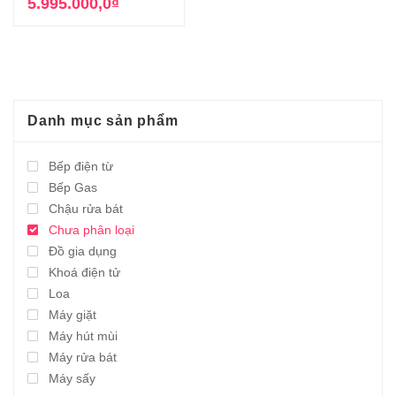
gốc
hiện
5.995.000,0
₫
6.750.000,0₫.
là:
là:
tại
2.975.000,0₫.
19.900.000,0₫.
là:
5.995.000,0₫.
Danh mục sản phẩm
Bếp điện từ
Bếp Gas
Chậu rửa bát
Chưa phân loại
Đồ gia dụng
Khoá điện tử
Loa
Máy giặt
Máy hút mùi
Máy rửa bát
Máy sấy