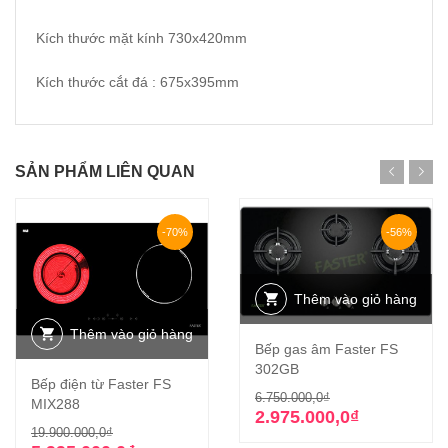
Kích thước mặt kính 730x420mm
Kích thước cắt đá : 675x395mm
SẢN PHẨM LIÊN QUAN
-70%
-56%
Thêm vào giỏ hàng
Thêm vào giỏ hàng
Bếp gas âm Faster FS
302GB
Bếp điện từ Faster FS
Giá
Giá
6.750.000,0
₫
MIX288
gốc
hiện
2.975.000,0
₫
Giá
Giá
19.900.000,0
₫
là:
tại