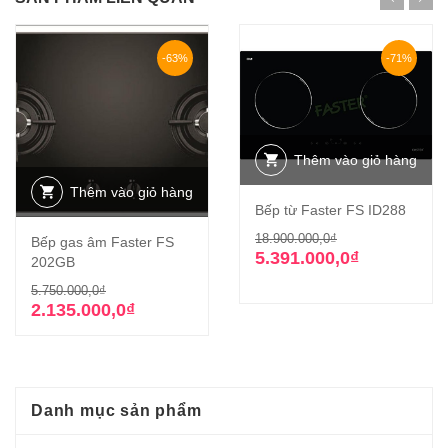
-63%
-71%
Thêm vào giỏ hàng
Thêm vào giỏ hàng
Bếp từ Faster FS ID288
Giá
Giá
18.900.000,0
₫
Bếp gas âm Faster FS
gốc
hiện
5.391.000,0
₫
202GB
là:
tại
Giá
Giá
5.750.000,0
₫
18.900.000,0₫
là:
gốc
hiện
2.135.000,0
₫
5.391.000,0₫.
là:
tại
5.750.000,0₫.
là:
2.135.000,0₫.
Danh mục sản phẩm