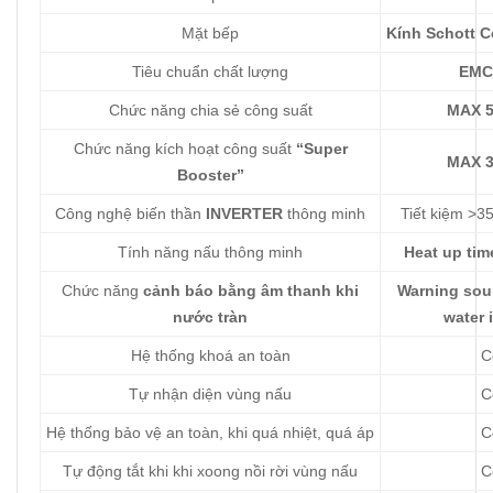
Mặt bếp
Kính Schott 
Tiêu chuẩn chất lượng
EMC
Chức năng chia sẻ công suất
MAX 
Chức năng kích hoạt công suất
“Super
MAX 
Booster”
Công nghệ biến thần
INVERTER
thông minh
Tiết kiệm >3
Tính năng nấu thông minh
Heat up tim
Chức năng
cảnh báo bằng âm thanh khi
Warning sou
nước tràn
water 
Hệ thống khoá an toàn
C
Tự nhận diện vùng nấu
C
Hệ thống bảo vệ an toàn, khi quá nhiệt, quá áp
C
Tự động tắt khi khi xoong nồi rời vùng nấu
C