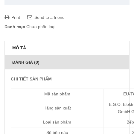
Print
Send to a friend
Danh mục
Chưa phân loại
MÔ TẢ
ĐÁNH GIÁ (0)
CHI TIẾT SẢN PHẨM
Mã sản phẩm
EU-T
E.G.O. Elekt
Hãng sản xuất
GmbH G
Loại sản phẩm
Bếp
Số bếp nấu