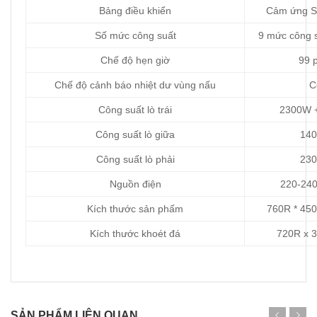
Bảng điều khiển
Cảm ứng Sl
Số mức công suất
9 mức công s
Chế độ hẹn giờ
99 
Chế độ cảnh báo nhiệt dư vùng nấu
C
Công suất lò trái
2300W +
Công suất lò giữa
14
Công suất lò phải
23
Nguồn điện
220-24
Kích thước sản phấm
760R * 45
Kích thước khoét đá
720R x 
SẢN PHẨM LIÊN QUAN