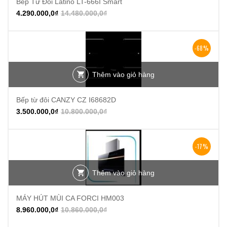
Bếp Từ Đôi Latino LT-666I Smart
4.290.000,0
₫
14.480.000,0
₫
-68%
Thêm vào giỏ hàng
Bếp từ đôi CANZY CZ I68682D
3.500.000,0
₫
10.800.000,0
₫
-17%
Thêm vào giỏ hàng
MÁY HÚT MÙI CA FORCI HM003
8.960.000,0
₫
10.860.000,0
₫