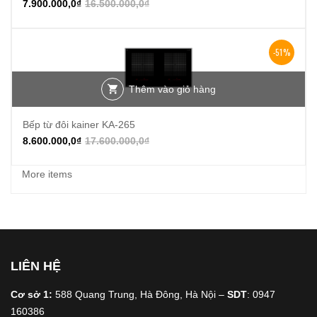
7.900.000,0
₫
16.500.000,0
₫
-51%
Thêm vào giỏ hàng
Bếp từ đôi kainer KA-265
8.600.000,0
₫
17.600.000,0
₫
More items
LIÊN HỆ
Cơ sở 1:
588 Quang Trung, Hà Đông, Hà Nội –
SDT
: 0947
160386