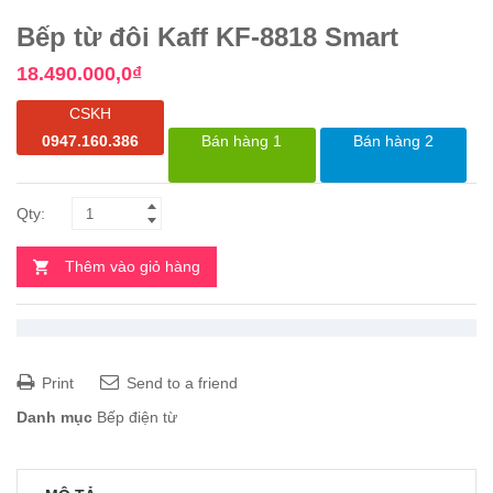
Bếp từ đôi Kaff KF-8818 Smart
18.490.000,0
₫
CSKH
0947.160.386
Bán hàng 1
Bán hàng 2
Thêm vào giỏ hàng
Print
Send to a friend
Danh mục
Bếp điện từ