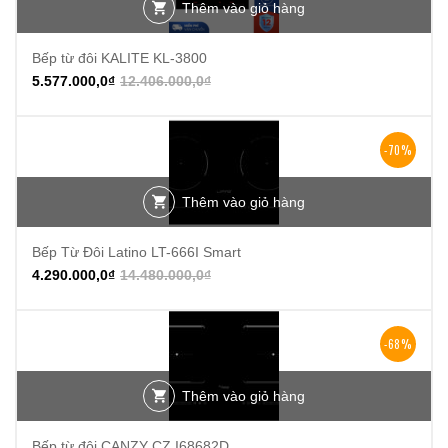
Thêm vào giỏ hàng
Bếp từ đôi KALITE KL-3800
5.577.000,0
₫
12.406.000,0
₫
-70%
Thêm vào giỏ hàng
Bếp Từ Đôi Latino LT-666I Smart
4.290.000,0
₫
14.480.000,0
₫
-68%
Thêm vào giỏ hàng
Bếp từ đôi CANZY CZ I68682D