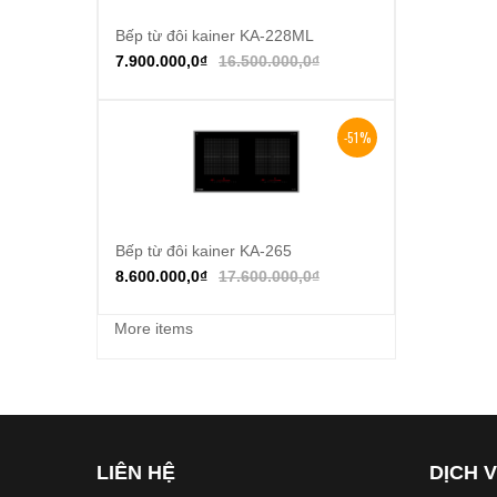
Bếp từ đôi kainer KA-228ML
Thêm vào giỏ hàng
7.900.000,0
₫
16.500.000,0
₫
-51%
Bếp từ đôi kainer KA-265
Thêm vào giỏ hàng
8.600.000,0
₫
17.600.000,0
₫
More items
LIÊN HỆ
DỊCH 