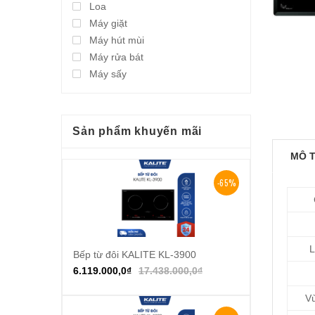
Loa
Máy giặt
Máy hút mùi
Máy rửa bát
Máy sấy
Sản phẩm khuyến mãi
MÔ 
-65%
L
Bếp từ đôi KALITE KL-3900
Thêm vào giỏ hàng
6.119.000,0
₫
17.438.000,0
₫
Vù