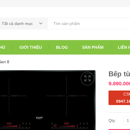
Tất cả danh mục
HỦ
GIỚI THIỆU
BLOG
SẢN PHẨM
LIÊN 
eri 8
Bếp từ
9.890.00
CS
0947.1