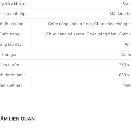
g điều khiển :
Cảm
 liệu mặt bếp :
Mặt kính E
ế độ an toàn :
Chức năng khóa trẻ em, Chức năng chống tr
Chức năng :
Chức năng nấu cơm, Chức năng hâm, Chức nă
ạng lắp đặt :
Âm 
Hẹn giờ :
Có hẹ
Kích thước :
730 x
ch thước âm :
680 x
ản xuất tại :
Mala
ẨM LIÊN QUAN