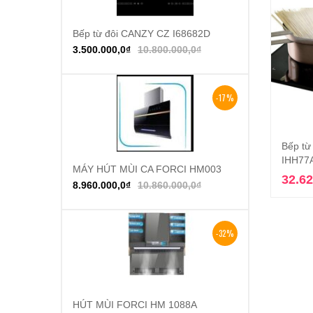
Bếp từ đôi CANZY CZ I68682D
Thêm vào giỏ hàng
3.500.000,0
₫
10.800.000,0
₫
-17%
Bếp từ
IHH77A
MÁY HÚT MÙI CA FORCI HM003
Thêm vào giỏ hàng
32.62
8.960.000,0
₫
10.860.000,0
₫
-32%
HÚT MÙI FORCI HM 1088A
Thêm vào giỏ hàng