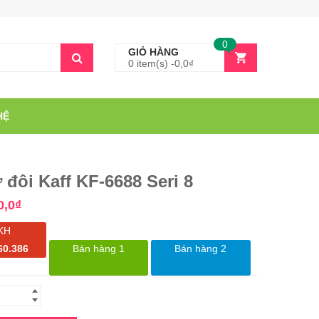
0
GIỎ HÀNG
0 item(s) -
0,0
₫
HỆ
 đôi Kaff KF-6688 Seri 8
0,0
₫
KH
60.386
Bán hàng 1
Bán hàng 2