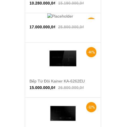
10.280.000,0
₫
15.190.000,0
₫
-34%
Thêm vào giỏ hàng
17.000.000,0
₫
25.800.000,0
₫
-44%
Bếp Từ Đôi Kainer KA-6262EU
Thêm vào giỏ hàng
15.000.000,0
₫
26.800.000,0
₫
-52%