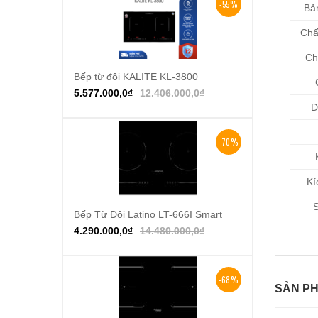
-55%
Bản
Chất
Ch
Bếp từ đôi KALITE KL-3800
Thêm vào giỏ hàng
5.577.000,0
₫
12.406.000,0
₫
D
-70%
Kí
S
Bếp Từ Đôi Latino LT-666I Smart
Thêm vào giỏ hàng
4.290.000,0
₫
14.480.000,0
₫
-68%
SẢN PH