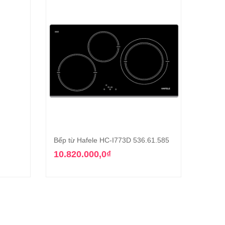
Bếp từ Hafele HC-I773D 536.61.585
Bếp t
g
Thêm vào giỏ hàng
536.6
10.820.000,0
₫
26.4