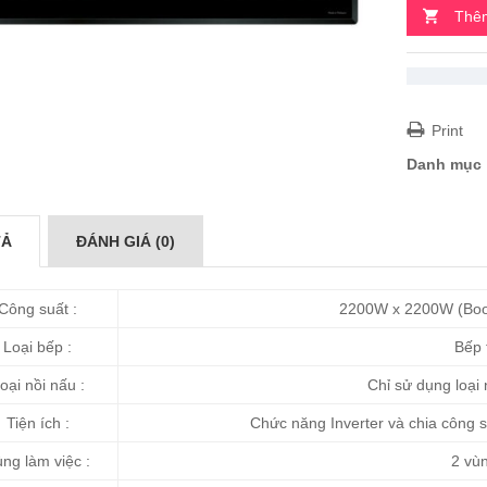
Thêm
Print
Danh mục
TẢ
ĐÁNH GIÁ (0)
Công suất :
2200W x 2200W (Boo
Loại bếp :
Bếp t
oại nồi nấu :
Chỉ sử dụng loại 
Tiện ích :
Chức năng Inverter và chia công su
ng làm việc :
2 vùn