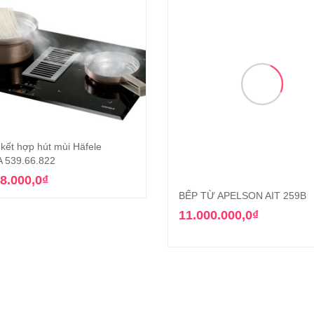
 kết hợp hút mùi Häfele
Thêm vào giỏ hàng
 539.66.822
8.000,0
₫
BẾP TỪ APELSON AIT 259B
Thêm vào giỏ hàn
11.000.000,0
₫