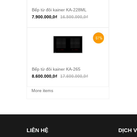
Bếp từ đôi kainer KA-228ML
Thêm vào giỏ hàng
7.900.000,0
₫
16.500.000,0
₫
-51%
Bếp từ đôi kainer KA-265
Thêm vào giỏ hàng
8.600.000,0
₫
17.600.000,0
₫
More items
LIÊN HỆ
DỊCH 