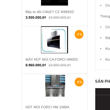
•
Ch
Bếp từ đôi CANZY CZ I68682D
Thêm vào giỏ hàng
Thông 
3.500.000,0
₫
10.800.000,0
₫
•
Cô
-17%
•
Đi
•
Kí
MÁY HÚT MÙI CA FORCI HM003
•
Kí
Thêm vào giỏ hàng
8.960.000,0
₫
10.860.000,0
₫
SẢN PH
-32%
HÚT MÙI FORCI HM 1088A
Thêm vào giỏ hàng