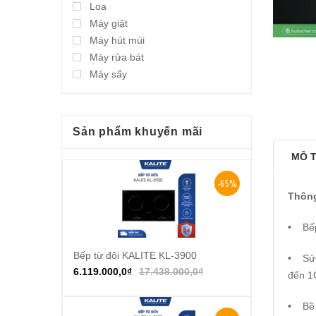
Loa
Máy giặt
Máy hút mùi
Máy rửa bát
Máy sấy
Sản phẩm khuyến mãi
MÔ 
-65%
Thông
•
Bế
Bếp từ đôi KALITE KL-3900
Thêm vào giỏ hàng
•
Sử
6.119.000,0
₫
17.438.000,0
₫
đến 
•
Bề