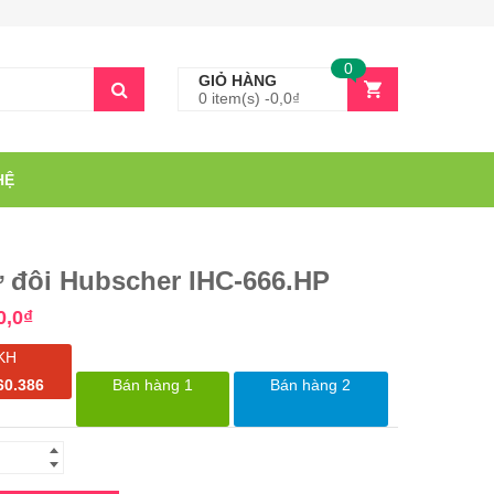
0
GIỎ HÀNG
0 item(s) -
0,0
₫
HỆ
ừ đôi Hubscher IHC-666.HP
0,0
₫
KH
60.386
Bán hàng 1
Bán hàng 2