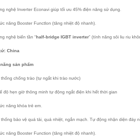
ng nghệ Inverter Econavi giúp tối ưu 45% điện năng sử dụng.
ức năng Booster Functlon (tăng nhiệt độ nhanh).
ng nghệ biến tần “
half-bridge IGBT inverter
” (tính năng sôi liu riu kh
xứ: China
 năng sản phẩm
 thống chống trào (tự ngắt khi trào nước)
ế độ hẹn giờ thông minh tự động ngắt điện khi hết thời gian
ức năng khóa trẻ em.
 thống bảo vệ quá tải, quá nhiệt, ngắn mạch. Tự động nhận diện đáy nồ
ức năng Booster Function (tăng nhiệt độ nhanh).