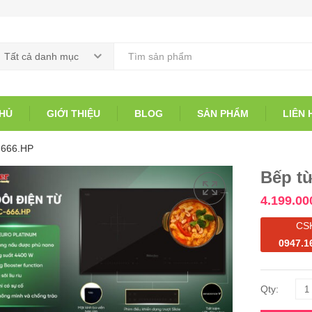
Tất cả danh mục
HỦ
GIỚI THIỆU
BLOG
SẢN PHẨM
LIÊN 
-666.HP
Bếp t
4.199.00
CS
0947.1