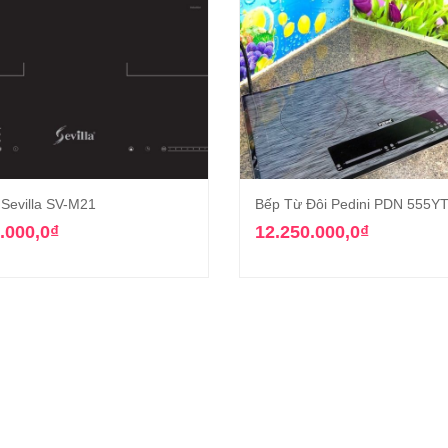
 Sevilla SV-M21
Bếp Từ Đôi Pedini PDN 555Y
Thêm vào giỏ hàng
Thêm vào giỏ hàn
.000,0
₫
12.250.000,0
₫