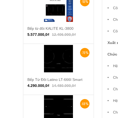
-55%
•
Cô
•
Ch
Bếp từ đôi KALITE KL-3800
Thêm vào giỏ hàng
•
Cô
5.577.000,0
₫
12.406.000,0
₫
Xuất 
-70%
Chức
•
Hệ
•
Ch
Bếp Từ Đôi Latino LT-666I Smart
Thêm vào giỏ hàng
4.290.000,0
₫
14.480.000,0
₫
•
Ch
•
Hệ
-68%
•
Ch