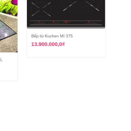
Bếp từ Kuchen MI 375
Thêm vào giỏ hàng
13.900.000,0
₫
TL
Bếp từ
g
7.49