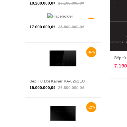
10.280.000,0
₫
15.190.000,0
₫
-34%
Thêm vào giỏ hàng
17.000.000,0
₫
25.800.000,0
₫
-44%
Bếp từ
7.190
Bếp Từ Đôi Kainer KA-6262EU
Thêm vào giỏ hàng
15.000.000,0
₫
26.800.000,0
₫
-52%