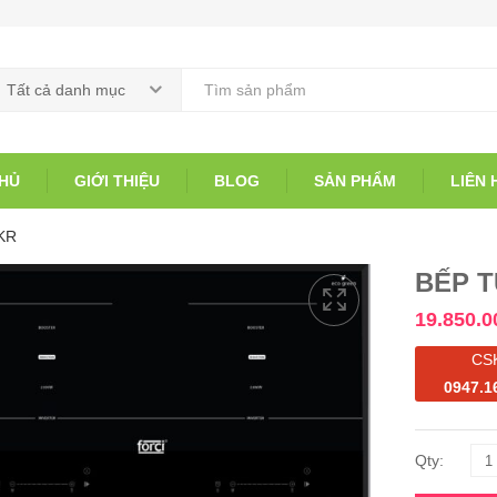
Tất cả danh mục
HỦ
GIỚI THIỆU
BLOG
SẢN PHẨM
LIÊN 
KR
BẾP T
19.850.0
CS
0947.1