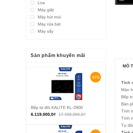
Loa
Máy giặt
Máy hút mùi
Máy rửa bát
Máy sấy
Sản phẩm khuyến mãi
MÔ 
-65%
Tính 
Màn hì
Bếp t
Bàn p
Bếp từ đôi KALITE KL-3900
Thêm vào giỏ hàng
Tính 
6.119.000,0
₫
17.438.000,0
₫
Tính n
Tự độ
Tính 