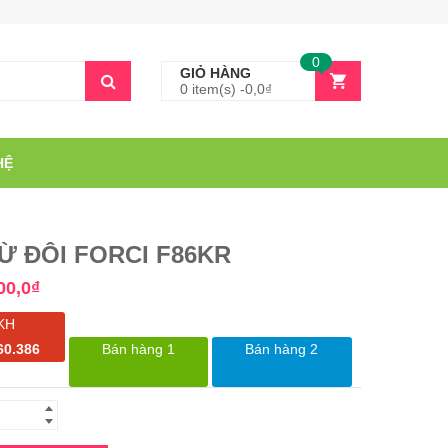
0
GIỎ HÀNG
0 item(s) -
0,0
₫
HỆ
Ừ ĐÔI FORCI F86KR
00,0
₫
KH
60.386
Bán hàng 1
Bán hàng 2