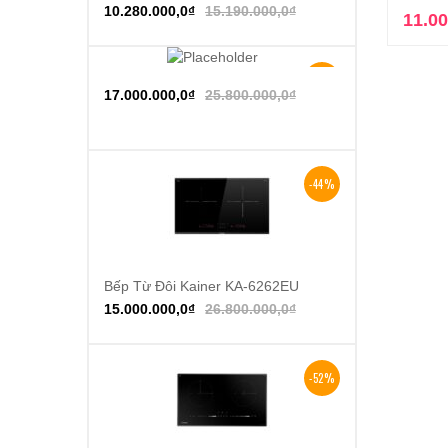
10.280.000,0
₫
15.190.000,0
₫
11.00
-34%
Thêm vào giỏ hàng
17.000.000,0
₫
25.800.000,0
₫
-44%
Bếp Từ Đôi Kainer KA-6262EU
Thêm vào giỏ hàng
15.000.000,0
₫
26.800.000,0
₫
-52%