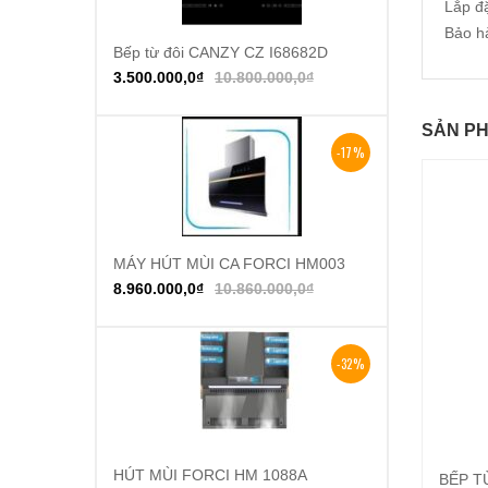
Lắp đặ
Bảo h
Bếp từ đôi CANZY CZ I68682D
Thêm vào giỏ hàng
3.500.000,0
₫
10.800.000,0
₫
SẢN PH
-17%
MÁY HÚT MÙI CA FORCI HM003
Thêm vào giỏ hàng
8.960.000,0
₫
10.860.000,0
₫
-32%
HÚT MÙI FORCI HM 1088A
Thêm vào giỏ hàng
BẾP T