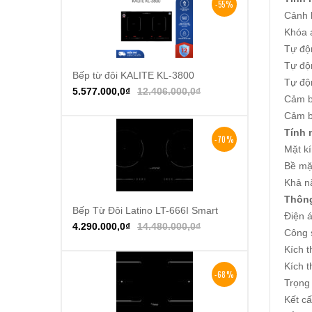
-55%
Cảnh 
Khóa a
Tự độn
Tự độn
Bếp từ đôi KALITE KL-3800
Thêm vào giỏ hàng
Tự độ
5.577.000,0
₫
12.406.000,0
₫
Cảm b
Cảm b
Tính 
-70%
Mặt kí
Bề mặt
Khả nă
Thông
Bếp Từ Đôi Latino LT-666I Smart
Thêm vào giỏ hàng
Điện á
4.290.000,0
₫
14.480.000,0
₫
Công 
Kích 
Kích 
-68%
Trọng
Kết c