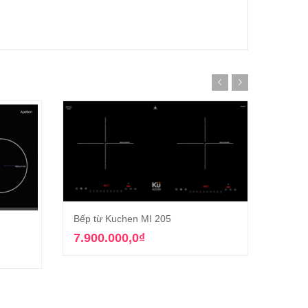
Bếp từ Kuchen MI 205
Thêm vào giỏ hàng
Bếp t
g
7.900.000,0
₫
5.88