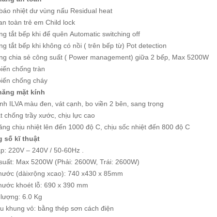
báo nhiệt dư vùng nấu Residual heat
n toàn trẻ em Child lock
g tắt bếp khi để quên Automatic switching off
g tắt bếp khi không có nồi ( trên bếp từ) Pot detection
ng chia sẻ công suất ( Power management) giữa 2 bếp, Max 5200W
iến chống tràn
iến chống cháy
năng mặt kính
nh ILVA màu đen, vát cạnh, bo viền 2 bên, sang trọng
 chống trầy xước, chịu lực cao
ng chịu nhiệt lên đến 1000 độ C, chịu sốc nhiệt đến 800 độ C
 số kĩ thuật
p: 220V – 240V / 50-60Hz .
suất: Max 5200W (Phải: 2600W, Trái: 2600W)
thước (dàixrộng xcao): 740 x430 x 85mm
thước khoét lỗ: 690 x 390 mm
 lượng: 6.0 Kg
ấu khung vỏ: bằng thép sơn cách điện