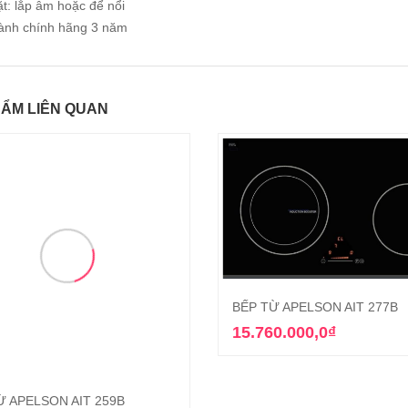
t: lắp âm hoặc để nổi
ành chính hãng 3 năm
ẨM LIÊN QUAN
BẾP TỪ APELSON AIT 277B
Thêm vào giỏ hàn
15.760.000,0
₫
Ừ APELSON AIT 259B
Thêm vào giỏ hàng