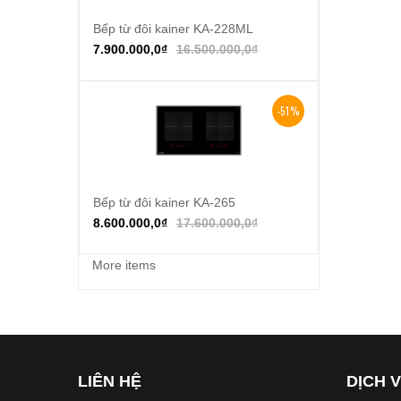
Bếp từ đôi kainer KA-228ML
Thêm vào giỏ hàng
7.900.000,0
₫
16.500.000,0
₫
-51%
Bếp từ đôi kainer KA-265
Thêm vào giỏ hàng
8.600.000,0
₫
17.600.000,0
₫
More items
LIÊN HỆ
DỊCH 