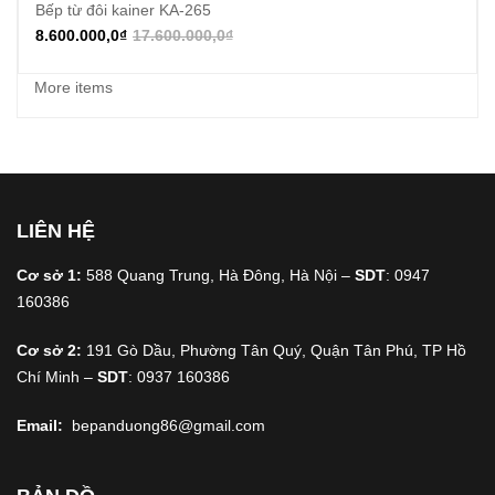
Bếp từ đôi kainer KA-265
8.600.000,0
₫
17.600.000,0
₫
More items
LIÊN HỆ
Cơ sở 1:
588 Quang Trung, Hà Đông, Hà Nội –
SDT
: 0947
160386
Cơ sở 2:
191 Gò Dầu, Phường Tân Quý, Quận Tân Phú, TP Hồ
Chí Minh –
SDT
: 0937 160386
Email:
bepanduong86@gmail.com