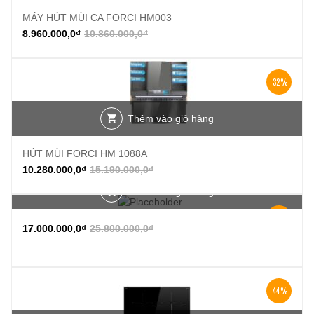
MÁY HÚT MÙI CA FORCI HM003
8.960.000,0
₫
10.860.000,0
₫
-32%
Thêm vào giỏ hàng
HÚT MÙI FORCI HM 1088A
10.280.000,0
₫
15.190.000,0
₫
Thêm vào giỏ hàng
-34%
17.000.000,0
₫
25.800.000,0
₫
-44%