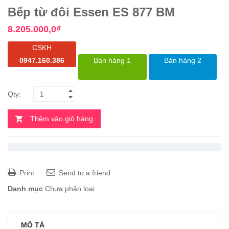
Bếp từ đôi Essen ES 877 BM
8.205.000,0
₫
CSKH
0947.160.386
Bán hàng 1
Bán hàng 2
Thêm vào giỏ hàng
Print
Send to a friend
Danh mục
Chưa phân loại
MÔ TẢ