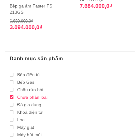
gốc
hiện
7.684.000,0
₫
Bêp ga âm Faster FS
là:
tại
213GS
24.990.000,0₫
là:
Giá
Giá
6.850.000,0
₫
7.684.000,0₫.
gốc
hiện
3.094.000,0
₫
là:
tại
6.850.000,0₫.
là:
3.094.000,0₫.
Danh mục sản phẩm
Bếp điện từ
Bếp Gas
Chậu rửa bát
Chưa phân loại
Đồ gia dụng
Khoá điện tử
Loa
Máy giặt
Máy hút mùi