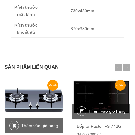
Kích thước
730x430mm
mặt kính
Kích thước
670x380mm
khoét đá
SẢN PHẨM LIÊN QUAN
-55%
-69%
Thêm vào giỏ hàng
Thêm vào giỏ hàng
Bếp từ Faster FS 742G
Giá
Giá
24.990.000,0
₫