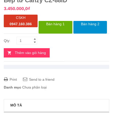
Bếp từ Canzy CZ-88ID
3.450.000,0
₫
CSKH
0947.160.386
Bán hàng 1
Bán hàng 2
Thêm vào giỏ hàng
Print
Send to a friend
Danh mục
Chưa phân loại
MÔ TẢ