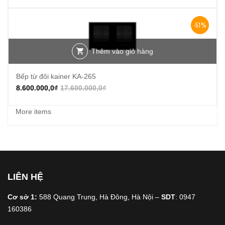
-51%
Thêm vào giỏ hàng
Bếp từ đôi kainer KA-265
8.600.000,0
₫
17.600.000,0
₫
More items
LIÊN HỆ
Cơ sở 1:
588 Quang Trung, Hà Đông, Hà Nội –
SDT
: 0947
160386