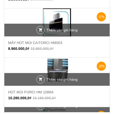
-17%
Thêm vào giỏ hàng
MÁY HÚT MÙI CA FORCI HM003
8.960.000,0
₫
10.860.000,0
₫
-32%
Thêm vào giỏ hàng
HÚT MÙI FORCI HM 1088A
10.280.000,0
₫
15.190.000,0
₫
Thêm vào giỏ hàng