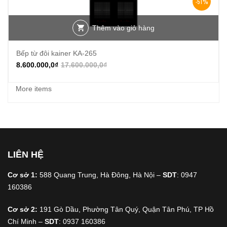
-51%
Thêm vào giỏ hàng
Bếp từ đôi kainer KA-265
8.600.000,0
₫
17.600.000,0
₫
More items
LIÊN HỆ
Cơ sở 1:
588 Quang Trung, Hà Đông, Hà Nội –
SDT
: 0947
160386
Cơ sở 2:
191 Gò Dầu, Phường Tân Quý, Quận Tân Phú, TP Hồ
Chí Minh –
SDT
: 0937 160386