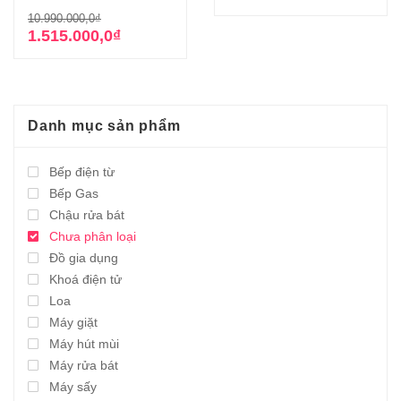
Giá
Giá
10.990.000,0
₫
gốc
hiện
1.515.000,0
₫
là:
tại
10.990.000,0₫.
là:
1.515.000,0₫.
Danh mục sản phẩm
Bếp điện từ
Bếp Gas
Chậu rửa bát
Chưa phân loại
Đồ gia dụng
Khoá điện tử
Loa
Máy giặt
Máy hút mùi
Máy rửa bát
Máy sấy