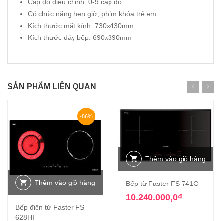
Cấp độ điều chỉnh: 0-9 cấp độ
Có chức năng hẹn giờ, phím khóa trẻ em
Kích thước mặt kính: 730x430mm
Kích thước đáy bếp: 690x390mm
SẢN PHẨM LIÊN QUAN
-86%
Thêm vào giỏ hàng
Thêm vào giỏ hàng
Bếp từ Faster FS 741G
10.240.000,0
₫
Bếp điện từ Faster FS
628HI