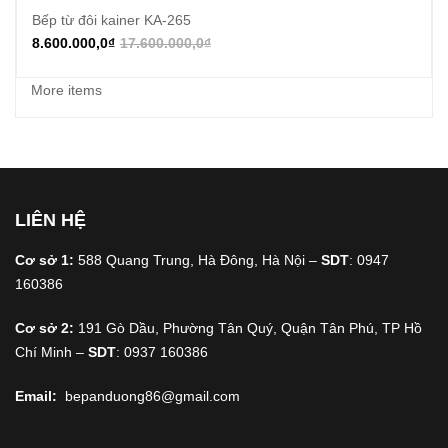
Bếp từ đôi kainer KA-265
8.600.000,0
₫
17.600.000,0
₫
More items
LIÊN HỆ
Cơ sở 1:
588 Quang Trung, Hà Đông, Hà Nội –
SDT
: 0947
160386
Cơ sở 2:
191 Gò Dầu, Phường Tân Quý, Quận Tân Phú, TP Hồ
Chí Minh –
SDT
: 0937 160386
Email:
bepanduong86@gmail.com