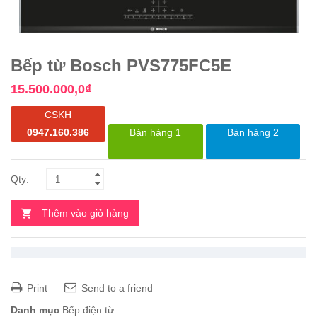
Bếp từ Bosch PVS775FC5E
15.500.000,0
₫
CSKH
0947.160.386
Bán hàng 1
Bán hàng 2
Thêm vào giỏ hàng
Print
Send to a friend
Danh mục
Bếp điện từ