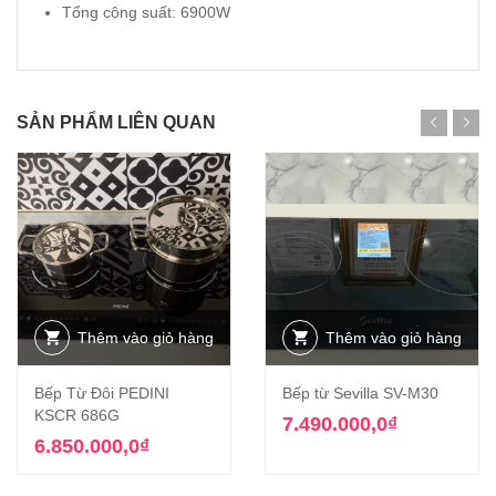
Tổng công suất: 6900W
SẢN PHẨM LIÊN QUAN
Thêm vào giỏ hàng
Thêm vào giỏ hàng
Bếp Từ Đôi PEDINI
Bếp từ Sevilla SV-M30
KSCR 686G
7.490.000,0
₫
6.850.000,0
₫