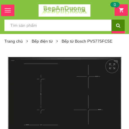
0
Trang chủ
Bếp điện từ
Bếp từ Bosch PVS775FC5E