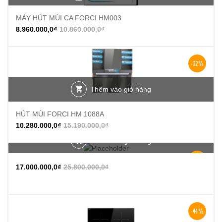
MÁY HÚT MÙI CA FORCI HM003
8.960.000,0
₫
10.860.000,0
₫
-32%
Thêm vào giỏ hàng
HÚT MÙI FORCI HM 1088A
10.280.000,0
₫
15.190.000,0
₫
Thêm vào giỏ hàng
-34%
17.000.000,0
₫
25.800.000,0
₫
-44%