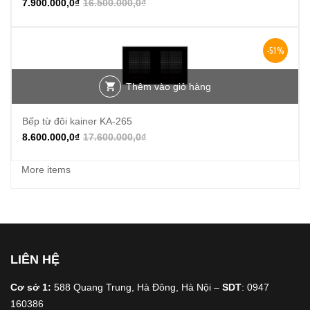
7.900.000,0
₫
16.500.000,0
₫
-51%
Thêm vào giỏ hàng
Bếp từ đôi kainer KA-265
8.600.000,0
₫
17.600.000,0
₫
More items
LIÊN HỆ
Cơ sở 1:
588 Quang Trung, Hà Đông, Hà Nội –
SDT
: 0947
160386