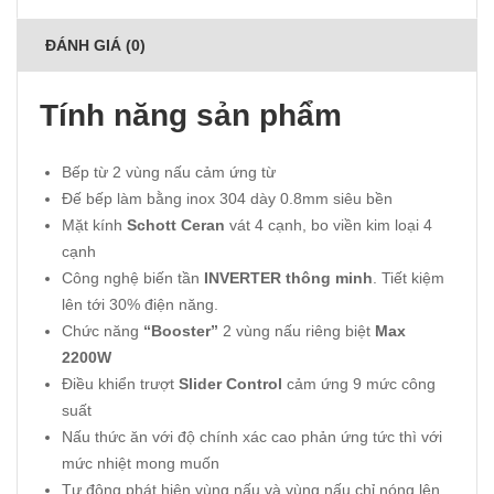
ĐÁNH GIÁ (0)
Tính năng sản phẩm
Bếp từ 2 vùng nấu cảm ứng từ
Đế bếp làm bằng inox 304 dày 0.8mm siêu bền
Mặt kính
Schott Ceran
vát 4 cạnh, bo viền kim loại 4
cạnh
Công nghệ biến tần
INVERTER thông minh
. Tiết kiệm
lên tới 30% điện năng.
Chức năng
“Booster”
2 vùng nấu riêng biệt
Max
2200W
Điều khiển trượt
Slider Control
cảm ứng 9 mức công
suất
Nấu thức ăn với độ chính xác cao phản ứng tức thì với
mức nhiệt mong muốn
Tự động phát hiện vùng nấu và vùng nấu chỉ nóng lên