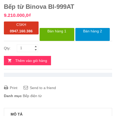
Bếp từ Binova BI-999AT
9.210.000,0
₫
CSKH
0947.160.386
Bán hàng 1
Bán hàng 2
Thêm vào giỏ hàng
Print
Send to a friend
Danh mục
Bếp điện từ
MÔ TẢ