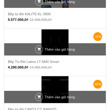
Thêm vào giỏ hàng
Bếp từ đôi KALITE KL-3800
5.577.000,0
₫
12.406.000,0
₫
-70%
Thêm vào giỏ hàng
Bếp Từ Đôi Latino LT-666I Smart
4.290.000,0
₫
14.480.000,0
₫
-68%
Thêm vào giỏ hàng
Bếp từ đôi CANZY CZ I68682D