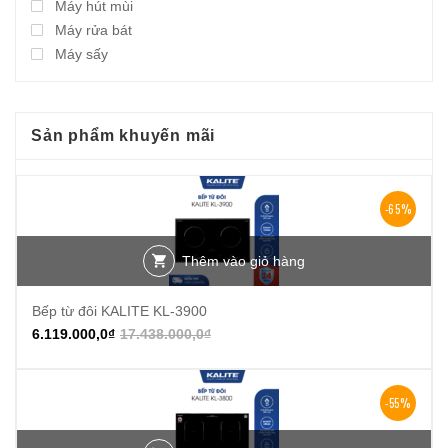
Máy hút mùi
Máy rửa bát
Máy sấy
Sản phẩm khuyến mãi
-65%
Thêm vào giỏ hàng
Bếp từ đôi KALITE KL-3900
6.119.000,0
₫
17.438.000,0
₫
-55%