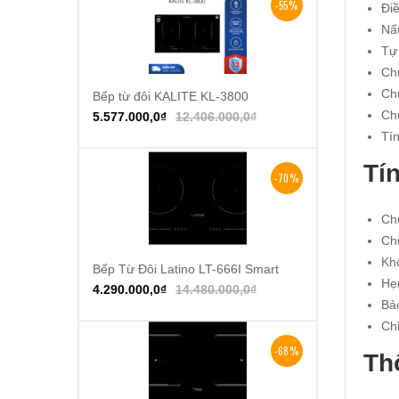
-55%
Điề
Nấ
Tự 
Ch
Ch
Bếp từ đôi KALITE KL-3800
Thêm vào giỏ hàng
Chứ
5.577.000,0
₫
12.406.000,0
₫
Tí
Tí
-70%
Ch
Chứ
Kh
Bếp Từ Đôi Latino LT-666I Smart
Thêm vào giỏ hàng
Hẹn
4.290.000,0
₫
14.480.000,0
₫
Bảo
Chỉ
-68%
Th