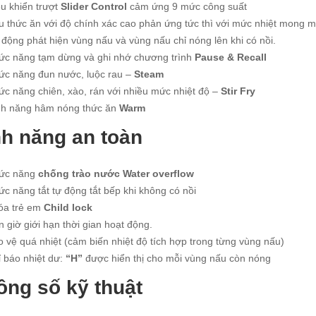
u khiển trượt
Slider Control
cảm ứng 9 mức công suất
u thức ăn với độ chính xác cao phản ứng tức thì với mức nhiệt mong 
động phát hiện vùng nấu và vùng nấu chỉ nóng lên khi có nồi.
ức năng tạm dừng và ghi nhớ chương trình
Pause & Recall
ức năng đun nước, luộc rau –
Steam
c năng chiên, xào, rán với nhiều mức nhiệt độ –
Stir Fry
nh năng hâm nóng thức ăn
Warm
nh năng an toàn
ức năng
chống trào nước Water overflow
c năng tắt tự động tắt bếp khi không có nồi
óa trẻ em
Child lock
 giờ giới hạn thời gian hoạt động.
 vệ quá nhiệt (cảm biến nhiệt độ tích hợp trong từng vùng nấu)
 báo nhiệt dư:
“H”
được hiển thị cho mỗi vùng nấu còn nóng
ông số kỹ thuật