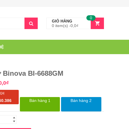
0
GIỎ HÀNG
0 item(s) -
0,0
₫
HỆ
ừ Binova BI-6688GM
0,0
₫
KH
60.386
Bán hàng 1
Bán hàng 2