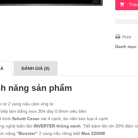
Thêm
Print
Danh mục
TẢ
ĐÁNH GIÁ (0)
nh năng sản phẩm
p từ 2 vùng nấu cảm ứng từ
 bếp làm bằng inox 304 dày 0.8mm siêu bền
t kính
Schott Ceran
vát 4 cạnh, bo viền kim loại 4 cạnh
ng nghệ biến tần
INVERTER thông minh
. Tiết kiệm lên tới 30% điện 
ức năng
“Booster”
2 vùng nấu riêng biệt
Max 2200W