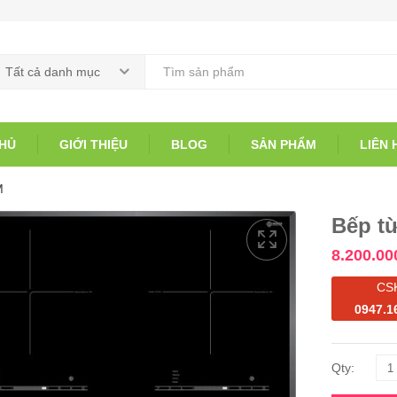
Tất cả danh mục
HỦ
GIỚI THIỆU
BLOG
SẢN PHẨM
LIÊN 
M
Bếp t
8.200.00
CS
0947.1