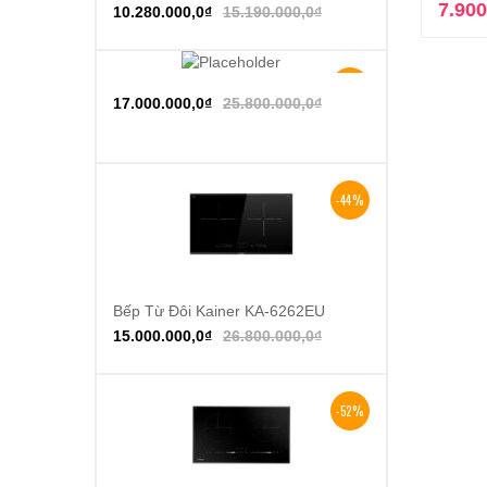
7.900
10.280.000,0
₫
15.190.000,0
₫
-34%
Thêm vào giỏ hàng
17.000.000,0
₫
25.800.000,0
₫
-44%
Bếp Từ Đôi Kainer KA-6262EU
Thêm vào giỏ hàng
15.000.000,0
₫
26.800.000,0
₫
-52%