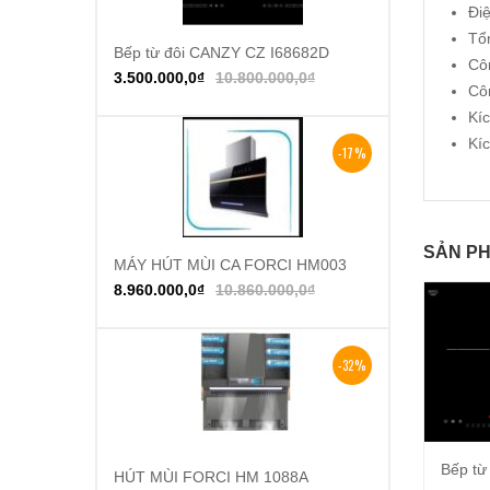
Đi
Tổ
Bếp từ đôi CANZY CZ I68682D
Thêm vào giỏ hàng
Cô
3.500.000,0
₫
10.800.000,0
₫
Cô
Kí
Kí
-17%
SẢN PH
MÁY HÚT MÙI CA FORCI HM003
Thêm vào giỏ hàng
8.960.000,0
₫
10.860.000,0
₫
-32%
Bếp từ
HÚT MÙI FORCI HM 1088A
Thêm vào giỏ hàng