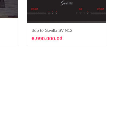
Bếp từ Sevilla SV N12
Bếp từ
g
Thêm vào giỏ hàng
6.990.000,0
₫
7.49