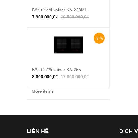
Bếp từ đôi kainer KA-228ML
Thêm vào giỏ hàng
7.900.000,0
₫
16.500.000,0
₫
-51%
Bếp từ đôi kainer KA-265
Thêm vào giỏ hàng
8.600.000,0
₫
17.600.000,0
₫
More items
LIÊN HỆ
DỊCH 