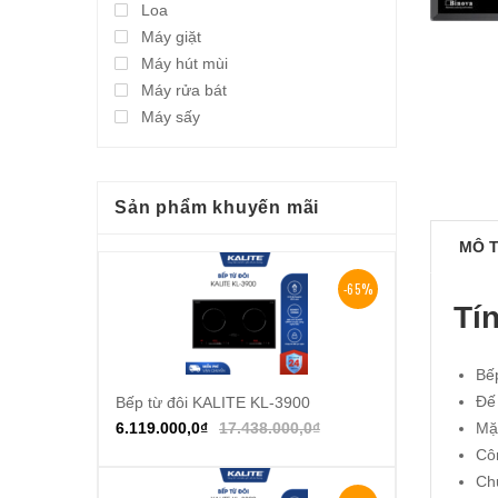
Loa
Máy giặt
Máy hút mùi
Máy rửa bát
Máy sấy
Sản phẩm khuyến mãi
MÔ 
-65%
Tí
Bế
Đế
Bếp từ đôi KALITE KL-3900
Thêm vào giỏ hàng
6.119.000,0
₫
17.438.000,0
₫
Mặ
Cô
Ch