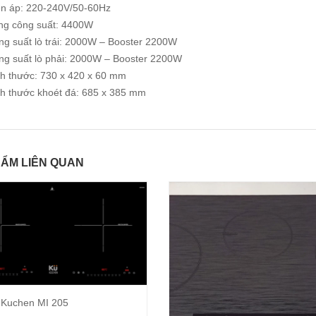
ện áp: 220-240V/50-60Hz
ng công suất: 4400W
ng suất lò trái: 2000W – Booster 2200W
ng suất lò phải: 2000W – Booster 2200W
ch thước: 730 x 420 x 60 mm
ch thước khoét đá: 685 x 385 mm
ẨM LIÊN QUAN
 Kuchen MI 205
Thêm vào giỏ hàng