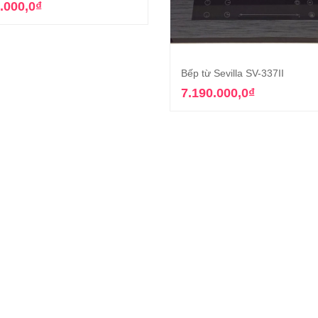
.000,0
₫
Bếp từ Sevilla SV-337II
Thêm vào giỏ hàn
7.190.000,0
₫