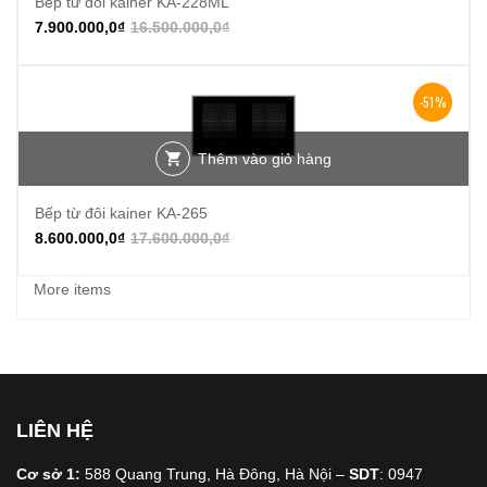
Bếp từ đôi kainer KA-228ML
7.900.000,0
₫
16.500.000,0
₫
-51%
Thêm vào giỏ hàng
Bếp từ đôi kainer KA-265
8.600.000,0
₫
17.600.000,0
₫
More items
LIÊN HỆ
Cơ sở 1:
588 Quang Trung, Hà Đông, Hà Nội –
SDT
: 0947