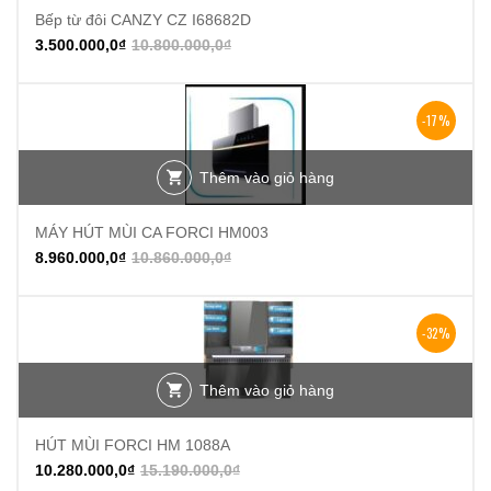
Bếp từ đôi CANZY CZ I68682D
3.500.000,0
₫
10.800.000,0
₫
-17%
Thêm vào giỏ hàng
MÁY HÚT MÙI CA FORCI HM003
8.960.000,0
₫
10.860.000,0
₫
-32%
Thêm vào giỏ hàng
HÚT MÙI FORCI HM 1088A
10.280.000,0
₫
15.190.000,0
₫