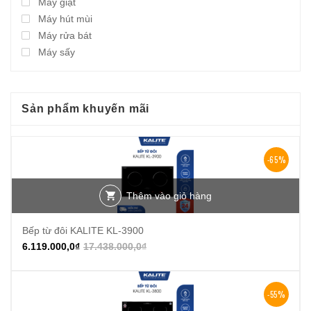
Máy giặt
Máy hút mùi
Máy rửa bát
Máy sấy
Sản phẩm khuyến mãi
-65%
Thêm vào giỏ hàng
Bếp từ đôi KALITE KL-3900
6.119.000,0
₫
17.438.000,0
₫
-55%