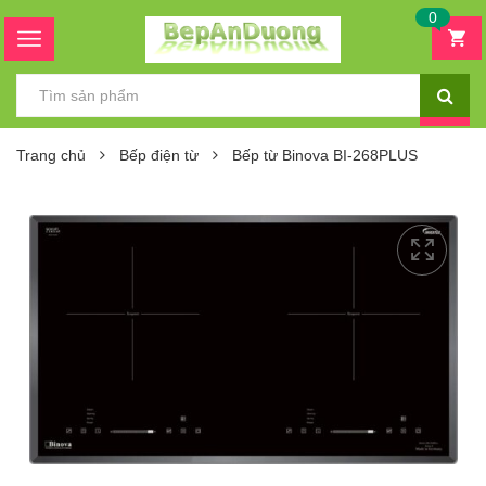
0
Trang chủ
Bếp điện từ
Bếp từ Binova BI-268PLUS