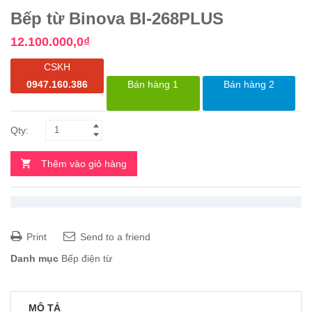
Bếp từ Binova BI-268PLUS
12.100.000,0
₫
CSKH
0947.160.386
Bán hàng 1
Bán hàng 2
Thêm vào giỏ hàng
Print
Send to a friend
Danh mục
Bếp điện từ
MÔ TẢ