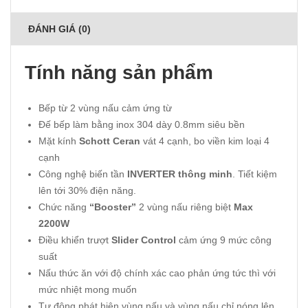
ĐÁNH GIÁ (0)
Tính năng sản phẩm
Bếp từ 2 vùng nấu cảm ứng từ
Đế bếp làm bằng inox 304 dày 0.8mm siêu bền
Mặt kính
Schott Ceran
vát 4 cạnh, bo viền kim loại 4
cạnh
Công nghệ biến tần
INVERTER thông minh
. Tiết kiệm
lên tới 30% điện năng.
Chức năng
“Booster”
2 vùng nấu riêng biệt
Max
2200W
Điều khiển trượt
Slider Control
cảm ứng 9 mức công
suất
Nấu thức ăn với độ chính xác cao phản ứng tức thì với
mức nhiệt mong muốn
Tự động phát hiện vùng nấu và vùng nấu chỉ nóng lên