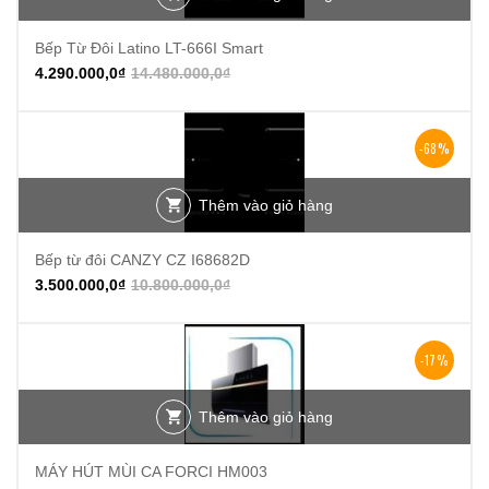
Bếp Từ Đôi Latino LT-666I Smart
4.290.000,0
₫
14.480.000,0
₫
-68%
Thêm vào giỏ hàng
Bếp từ đôi CANZY CZ I68682D
3.500.000,0
₫
10.800.000,0
₫
-17%
Thêm vào giỏ hàng
MÁY HÚT MÙI CA FORCI HM003