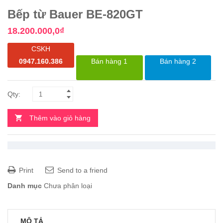
Bếp từ Bauer BE-820GT
18.200.000,0
₫
CSKH
0947.160.386
Bán hàng 1
Bán hàng 2
Thêm vào giỏ hàng
Print
Send to a friend
Danh mục
Chưa phân loại
MÔ TẢ