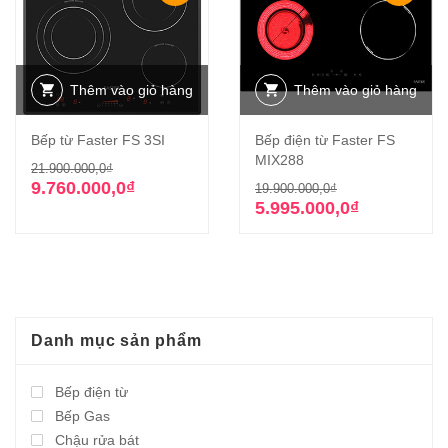
Thêm vào giỏ hàng
Thêm vào giỏ hàng
Bếp từ Faster FS 3SI
Bếp điện từ Faster FS
MIX288
Giá
Giá
21.900.000,0
₫
gốc
hiện
Giá
Giá
9.760.000,0
₫
19.900.000,0
₫
là:
tại
gốc
hiện
5.995.000,0
₫
21.900.000,0₫.
là:
là:
tại
9.760.000,0₫.
19.900.000,0₫
là:
5.995.000,0₫.
Danh mục sản phẩm
Bếp điện từ
Bếp Gas
Chậu rửa bát