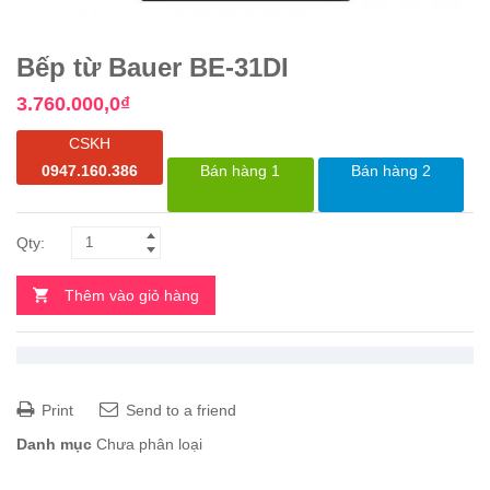
Bếp từ Bauer BE-31DI
3.760.000,0
₫
CSKH
0947.160.386
Bán hàng 1
Bán hàng 2
Thêm vào giỏ hàng
Print
Send to a friend
Danh mục
Chưa phân loại