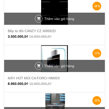
-68%
Thêm vào giỏ hàng
Bếp từ đôi CANZY CZ I68682D
3.500.000,0
₫
10.800.000,0
₫
-17%
Thêm vào giỏ hàng
MÁY HÚT MÙI CA FORCI HM003
8.960.000,0
₫
10.860.000,0
₫
-32%