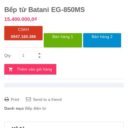
Bếp từ Batani EG-850MS
15.400.000,0
₫
CSKH
0947.160.386
Bán hàng 1
Bán hàng 2
Thêm vào giỏ hàng
Print
Send to a friend
Danh mục
Bếp điện từ