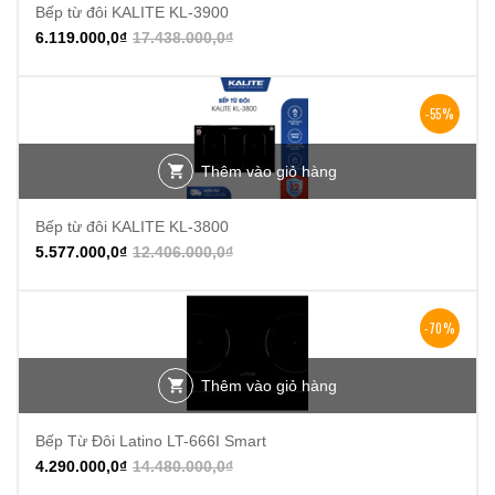
Bếp từ đôi KALITE KL-3900
6.119.000,0
₫
17.438.000,0
₫
-55%
Thêm vào giỏ hàng
Bếp từ đôi KALITE KL-3800
5.577.000,0
₫
12.406.000,0
₫
-70%
Thêm vào giỏ hàng
Bếp Từ Đôi Latino LT-666I Smart
4.290.000,0
₫
14.480.000,0
₫