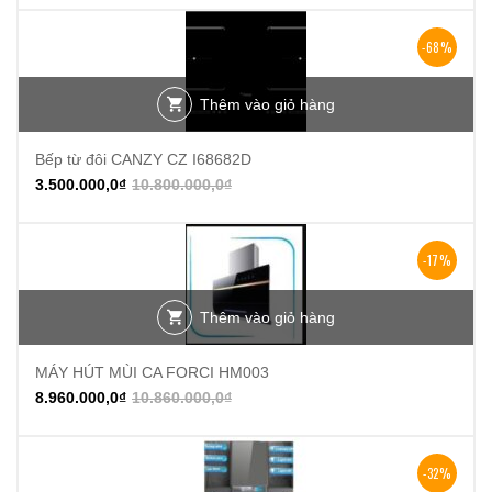
-68%
Thêm vào giỏ hàng
Bếp từ đôi CANZY CZ I68682D
3.500.000,0
₫
10.800.000,0
₫
-17%
Thêm vào giỏ hàng
MÁY HÚT MÙI CA FORCI HM003
8.960.000,0
₫
10.860.000,0
₫
-32%