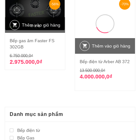
-56%
-70%
Thêm vào giỏ hàng
Bếp gas âm Faster FS
Thêm vào giỏ hàng
302GB
Giá
Giá
6.750.000,0
₫
gốc
hiện
2.975.000,0
₫
Bếp điện từ Arber AB 372
là:
tại
Giá
Giá
13.500.000,0
₫
6.750.000,0₫.
là:
gốc
hiện
4.000.000,0
₫
2.975.000,0₫.
là:
tại
13.500.000,0₫
là:
4.000.000,0₫.
Danh mục sản phẩm
Bếp điện từ
Bếp Gas