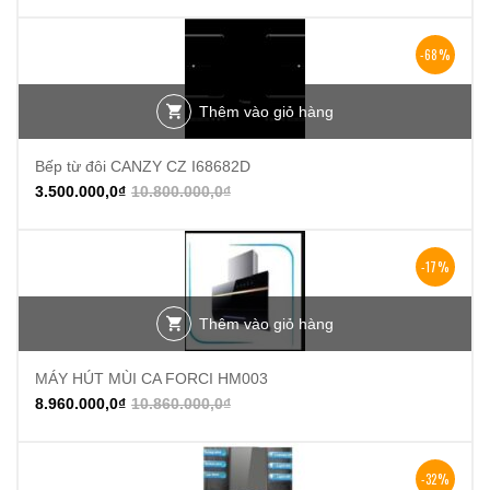
-68%
Thêm vào giỏ hàng
Bếp từ đôi CANZY CZ I68682D
3.500.000,0
₫
10.800.000,0
₫
-17%
Thêm vào giỏ hàng
MÁY HÚT MÙI CA FORCI HM003
8.960.000,0
₫
10.860.000,0
₫
-32%