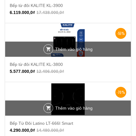
Bếp từ đôi KALITE KL-3900
6.119.000,0
₫
17.438.000,0
₫
-55%
Thêm vào giỏ hàng
Bếp từ đôi KALITE KL-3800
5.577.000,0
₫
12.406.000,0
₫
-70%
Thêm vào giỏ hàng
Bếp Từ Đôi Latino LT-666I Smart
4.290.000,0
₫
14.480.000,0
₫