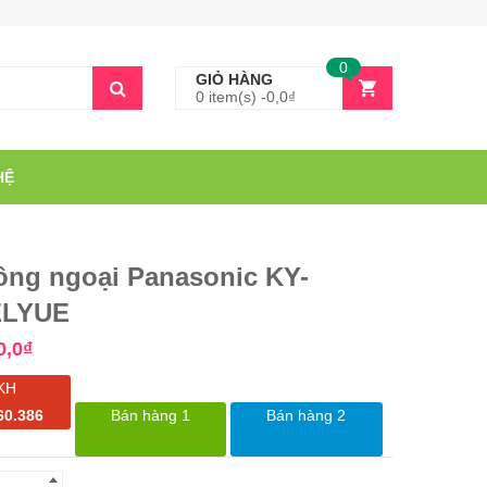
0
GIỎ HÀNG
0 item(s) -
0,0
₫
HỆ
ồng ngoại Panasonic KY-
ELYUE
0,0
₫
KH
60.386
Bán hàng 1
Bán hàng 2