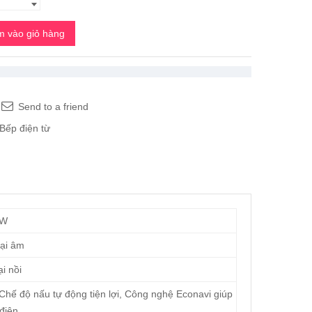
 vào giỏ hàng
Send to a friend
Bếp điện từ
 W
ại âm
i nồi
Chế độ nấu tự động tiện lợi, Công nghệ Econavi giúp
 điện