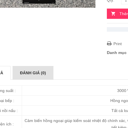
Thêm
Print
Danh mục
TẢ
ĐÁNH GIÁ (0)
ng suất :
3000
ại bếp :
Hồng ngo
i nồi nấu :
Tất cả loạ
Cảm biến hồng ngoại giúp kiểm soát nhiệt độ chính xác, 
iện ích :
tiết kiệm