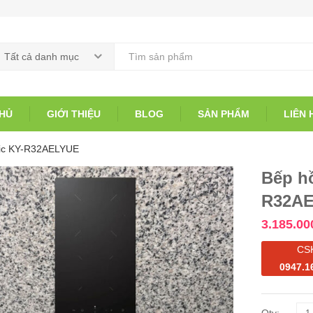
Tất cả danh mục
HỦ
GIỚI THIỆU
BLOG
SẢN PHẨM
LIÊN 
nic KY-R32AELYUE
Bếp h
R32A
3.185.00
CS
0947.1