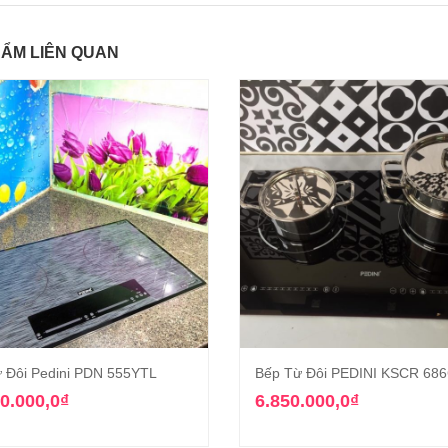
ẨM LIÊN QUAN
 Đôi Pedini PDN 555YTL
Bếp Từ Đôi PEDINI KSCR 68
Thêm vào giỏ hàng
Thêm vào giỏ hàn
0.000,0
₫
6.850.000,0
₫