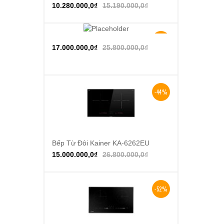
10.280.000,0
₫
15.190.000,0
₫
-34%
Thêm vào giỏ hàng
17.000.000,0
₫
25.800.000,0
₫
-44%
Bếp Từ Đôi Kainer KA-6262EU
Thêm vào giỏ hàng
15.000.000,0
₫
26.800.000,0
₫
-52%