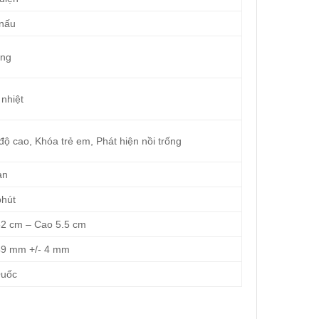
nấu
ng
 nhiệt
độ cao, Khóa trẻ em, Phát hiện nồi trống
àn
phút
2 cm – Cao 5.5 cm
49 mm +/- 4 mm
uốc