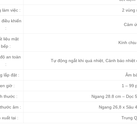
 làm việc :
2 vùng 
 điều khiển
Cảm ứ
:
t liệu mặt
Kính chịu
bếp :
độ an toàn
Tự động ngắt khi quá nhiệt, Cảnh báo nhiệt 
:
 lắp đặt :
Âm b
ẹn giờ :
1 – 99 
h thước :
Ngang 28.8 cm – Dọc 5
 thước âm :
Ngang 26,8 x Sâu 
 xuất tại :
Trung Q