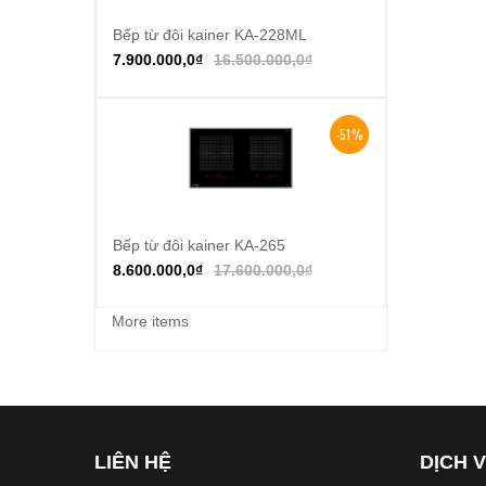
Bếp từ đôi kainer KA-228ML
Thêm vào giỏ hàng
7.900.000,0
₫
16.500.000,0
₫
-51%
Bếp từ đôi kainer KA-265
Thêm vào giỏ hàng
8.600.000,0
₫
17.600.000,0
₫
More items
LIÊN HỆ
DỊCH 