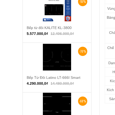
-55%
Vùng
Bảng
Bếp từ đôi KALITE KL-3800
Thêm vào giỏ hàng
Chấ
5.577.000,0
₫
12.406.000,0
₫
Chế 
-70%
Dạng
H
Bếp Từ Đôi Latino LT-666I Smart
Thêm vào giỏ hàng
Kíc
4.290.000,0
₫
14.480.000,0
₫
Kích
Sản
-68%