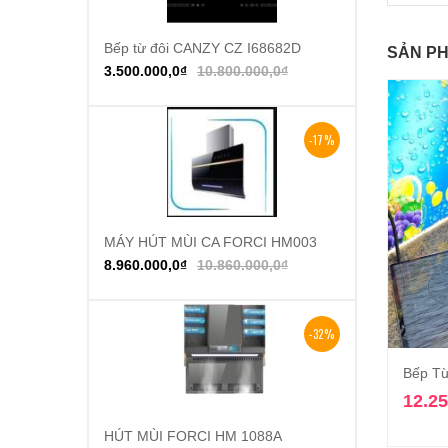
Bếp từ đôi CANZY CZ I68682D
Thêm vào giỏ hàng
SẢN PH
3.500.000,0
₫
10.800.000,0
₫
-17%
MÁY HÚT MÙI CA FORCI HM003
Thêm vào giỏ hàng
8.960.000,0
₫
10.860.000,0
₫
-32%
Bếp Từ
12.25
HÚT MÙI FORCI HM 1088A
Thêm vào giỏ hàng