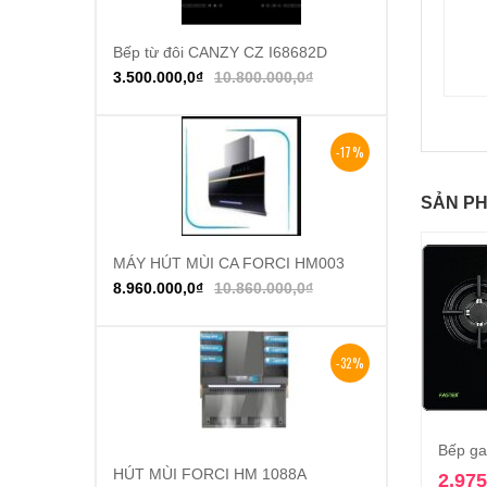
Bếp từ đôi CANZY CZ I68682D
Thêm vào giỏ hàng
3.500.000,0
₫
10.800.000,0
₫
-17%
SẢN PH
MÁY HÚT MÙI CA FORCI HM003
Thêm vào giỏ hàng
8.960.000,0
₫
10.860.000,0
₫
-32%
Bếp ga
HÚT MÙI FORCI HM 1088A
Thêm vào giỏ hàng
2.975