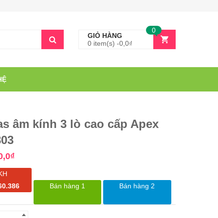
0
GIỎ HÀNG
0 item(s) -
0,0
₫
HỆ
s âm kính 3 lò cao cấp Apex
03
0,0
₫
KH
60.386
Bán hàng 1
Bán hàng 2