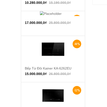
10.280.000,0
₫
15.190.000,0
₫
-34%
Thêm vào giỏ hàng
17.000.000,0
₫
25.800.000,0
₫
-44%
Bếp Từ Đôi Kainer KA-6262EU
Thêm vào giỏ hàng
15.000.000,0
₫
26.800.000,0
₫
-52%