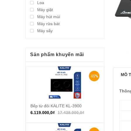
Loa
Máy giặt
Máy hút mùi
Máy rửa bát
Máy sấy
Sản phẩm khuyến mãi
MÔ 
-65%
Thông
Bếp từ đôi KALITE KL-3900
Thêm vào giỏ hàng
6.119.000,0
₫
17.438.000,0
₫