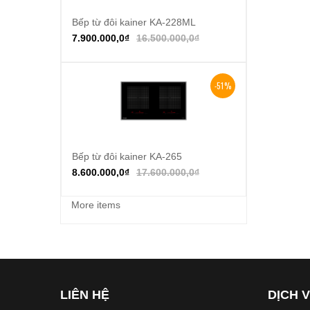
Bếp từ đôi kainer KA-228ML
Thêm vào giỏ hàng
7.900.000,0
₫
16.500.000,0
₫
-51%
Bếp từ đôi kainer KA-265
Thêm vào giỏ hàng
8.600.000,0
₫
17.600.000,0
₫
More items
LIÊN HỆ
DỊCH 