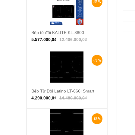
-55%
Bếp từ đôi KALITE KL-3800
Thêm vào giỏ hàng
5.577.000,0
₫
12.406.000,0
₫
-70%
Bếp Từ Đôi Latino LT-666I Smart
Thêm vào giỏ hàng
4.290.000,0
₫
14.480.000,0
₫
-68%