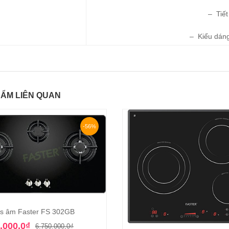
– Tiết
– Kiểu dáng
ẨM LIÊN QUAN
-56%
s âm Faster FS 302GB
Thêm vào giỏ hàng
Giá
Giá
.000,0
₫
6.750.000,0
₫