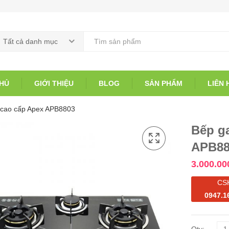
Tất cả danh mục
HỦ
GIỚI THIỆU
BLOG
SẢN PHẨM
LIÊN 
ò cao cấp Apex APB8803
Bếp ga
APB88
3.000.00
CS
0947.1