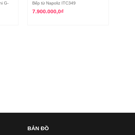
ni G-
Bếp từ Napoliz ITC349
Bếp h
g
Thêm vào giỏ hàng
GT
7.900.000,0
₫
10.2
BẢN ĐỒ