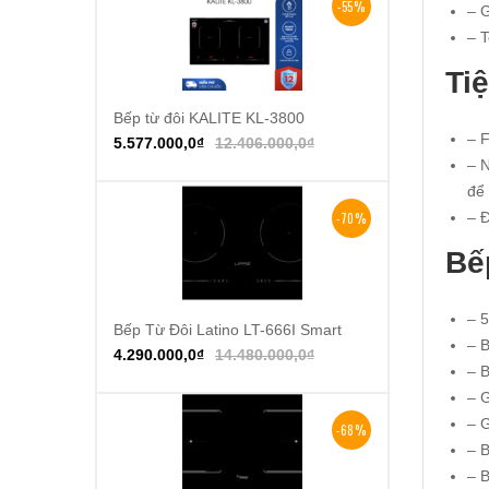
-55%
– 
– T
Ti
Bếp từ đôi KALITE KL-3800
Thêm vào giỏ hàng
– F
5.577.000,0
₫
12.406.000,0
₫
– N
để
– 
-70%
Bế
– 
Bếp Từ Đôi Latino LT-666I Smart
Thêm vào giỏ hàng
– B
4.290.000,0
₫
14.480.000,0
₫
– B
– G
– G
-68%
– B
– B