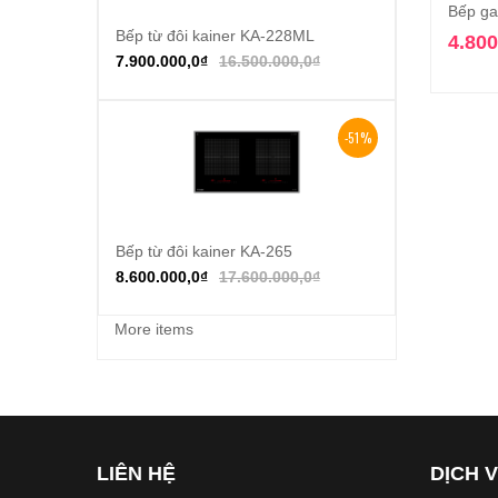
Bếp ga
Bếp từ đôi kainer KA-228ML
Thêm vào giỏ hàng
4.800
7.900.000,0
₫
16.500.000,0
₫
-51%
Bếp từ đôi kainer KA-265
Thêm vào giỏ hàng
8.600.000,0
₫
17.600.000,0
₫
More items
LIÊN HỆ
DỊCH 