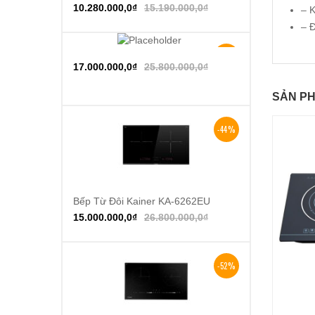
10.280.000,0
₫
15.190.000,0
₫
– K
– Đ
-34%
Thêm vào giỏ hàng
17.000.000,0
₫
25.800.000,0
₫
SẢN PH
-44%
Bếp Từ Đôi Kainer KA-6262EU
Thêm vào giỏ hàng
15.000.000,0
₫
26.800.000,0
₫
-52%