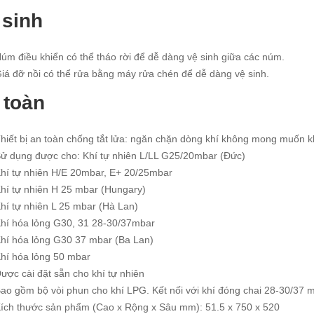
 sinh
úm điều khiển có thể tháo rời để dễ dàng vệ sinh giữa các núm.
iá đỡ nồi có thể rửa bằng máy rửa chén để dễ dàng vệ sinh.
 toàn
hiết bị an toàn chống tắt lửa: ngăn chặn dòng khí không mong muốn khi
Sử dụng được cho: Khí tự nhiên L/LL G25/20mbar (Đức)
Khí tự nhiên H/E 20mbar, E+ 20/25mbar
Khí tự nhiên H 25 mbar (Hungary)
hí tự nhiên L 25 mbar (Hà Lan)
Khí hóa lỏng G30, 31 28-30/37mbar
Khí hóa lỏng G30 37 mbar (Ba Lan)
Khí hóa lỏng 50 mbar
ược cài đặt sẵn cho khí tự nhiên
ao gồm bộ vòi phun cho khí LPG. Kết nối với khí đóng chai 28-30/37 m
Kích thước sản phẩm (Cao x Rộng x Sâu mm): 51.5 x 750 x 520