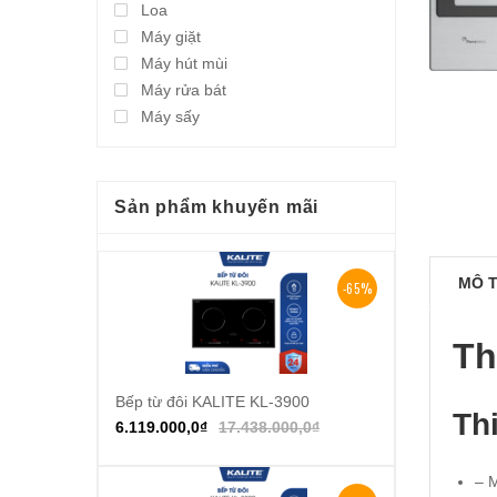
Loa
Máy giặt
Máy hút mùi
Máy rửa bát
Máy sấy
Sản phẩm khuyến mãi
MÔ 
-65%
Th
Bếp từ đôi KALITE KL-3900
Thêm vào giỏ hàng
Th
6.119.000,0
₫
17.438.000,0
₫
– 