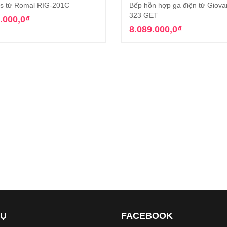
s từ Romal RIG-201C
Bếp hỗn hợp ga điện từ Giova
Thêm vào giỏ hàng
Thêm vào giỏ hàn
323 GET
.000,0
₫
8.089.000,0
₫
VỤ
FACEBOOK