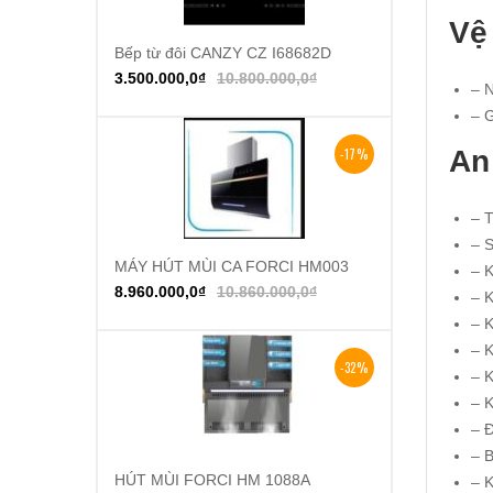
Vệ
Bếp từ đôi CANZY CZ I68682D
Thêm vào giỏ hàng
3.500.000,0
₫
10.800.000,0
₫
– N
– G
An
-17%
– T
– 
MÁY HÚT MÙI CA FORCI HM003
Thêm vào giỏ hàng
– 
8.960.000,0
₫
10.860.000,0
₫
– 
– K
– 
-32%
– 
– 
– Đ
– B
HÚT MÙI FORCI HM 1088A
Thêm vào giỏ hàng
– 