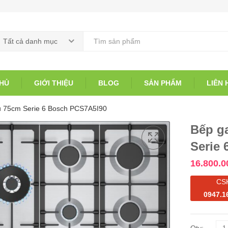
Tất cả danh mục
HỦ
GIỚI THIỆU
BLOG
SẢN PHẨM
LIÊN 
u 75cm Serie 6 Bosch PCS7A5I90
Bếp g
Serie
16.800.0
CS
0947.1