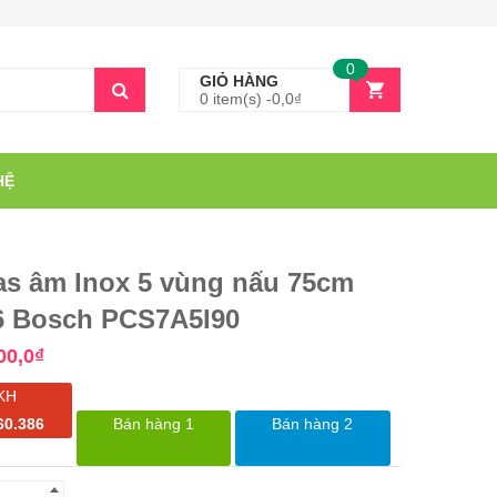
0
GIỎ HÀNG
0 item(s) -
0,0
₫
HỆ
as âm Inox 5 vùng nấu 75cm
 6 Bosch PCS7A5I90
00,0
₫
KH
60.386
Bán hàng 1
Bán hàng 2