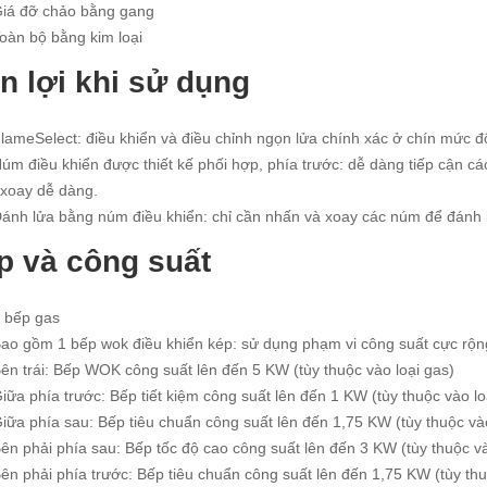
Giá đỡ chảo bằng gang
oàn bộ bằng kim loại
ện lợi khi sử dụng
lameSelect: điều khiển và điều chỉnh ngọn lửa chính xác ở chín mức đ
úm điều khiển được thiết kế phối hợp, phía trước: dễ dàng tiếp cận c
 xoay dễ dàng.
Đánh lửa bằng núm điều khiển: chỉ cần nhấn và xoay các núm để đánh 
p và công suất
5 bếp gas
ao gồm 1 bếp wok điều khiển kép: sử dụng phạm vi công suất cực rộng,
ên trái: Bếp WOK công suất lên đến 5 KW (tùy thuộc vào loại gas)
iữa phía trước: Bếp tiết kiệm công suất lên đến 1 KW (tùy thuộc vào lo
iữa phía sau: Bếp tiêu chuẩn công suất lên đến 1,75 KW (tùy thuộc vào
ên phải phía sau: Bếp tốc độ cao công suất lên đến 3 KW (tùy thuộc và
ên phải phía trước: Bếp tiêu chuẩn công suất lên đến 1,75 KW (tùy thu