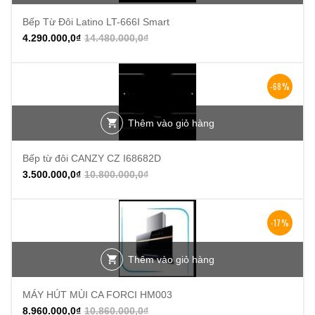
Bếp Từ Đôi Latino LT-666I Smart
4.290.000,0
₫
14.480.000,0
₫
-68%
Thêm vào giỏ hàng
Bếp từ đôi CANZY CZ I68682D
3.500.000,0
₫
10.800.000,0
₫
-17%
Thêm vào giỏ hàng
MÁY HÚT MÙI CA FORCI HM003
8.960.000,0
₫
10.860.000,0
₫