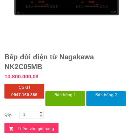
Bếp đôi điện từ Nagakawa
NK2C05MB
10.800.000,0
₫
CSKH
0947.160.386
Bán hàng 1
Bán hàng 2
Thêm vào giỏ hàng