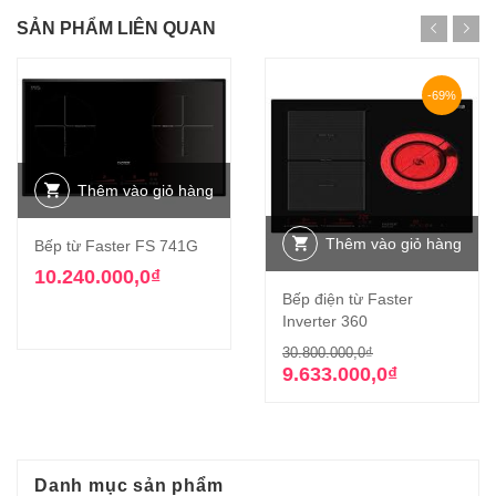
SẢN PHẨM LIÊN QUAN
-69%
Thêm vào giỏ hàng
Thêm vào giỏ hàng
Bếp từ Faster FS 741G
10.240.000,0
₫
Bếp điện từ Faster
Inverter 360
Giá
Giá
30.800.000,0
₫
gốc
hiện
9.633.000,0
₫
là:
tại
30.800.000,0₫
là:
9.633.000,0₫.
Danh mục sản phẩm