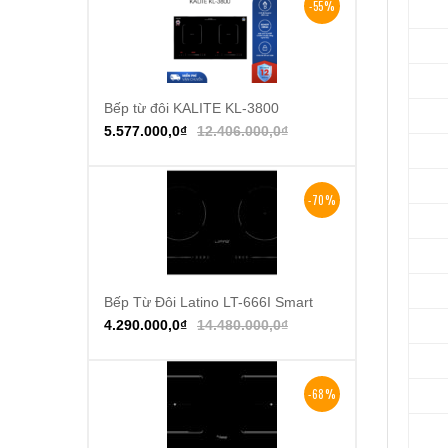
-55%
Bếp từ đôi KALITE KL-3800
Thêm vào giỏ hàng
5.577.000,0
₫
12.406.000,0
₫
-70%
Bếp Từ Đôi Latino LT-666I Smart
Thêm vào giỏ hàng
4.290.000,0
₫
14.480.000,0
₫
-68%