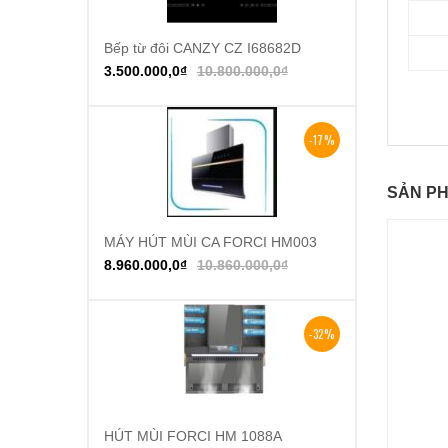
Bếp từ đôi CANZY CZ I68682D
Thêm vào giỏ hàng
3.500.000,0
₫
10.800.000,0
₫
-17%
SẢN PH
MÁY HÚT MÙI CA FORCI HM003
Thêm vào giỏ hàng
8.960.000,0
₫
10.860.000,0
₫
-32%
HÚT MÙI FORCI HM 1088A
Thêm vào giỏ hàng