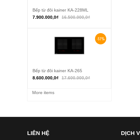
Bếp từ đôi kainer KA-228ML
Thêm vào giỏ hàng
7.900.000,0
₫
16.500.000,0
₫
-51%
Bếp từ đôi kainer KA-265
Thêm vào giỏ hàng
8.600.000,0
₫
17.600.000,0
₫
More items
LIÊN HỆ
DỊCH 