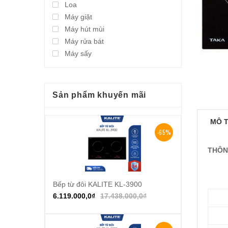
Loa
Máy giặt
Máy hút mùi
Máy rửa bát
Máy sấy
Sản phẩm khuyến mãi
MÔ 
-65%
THÔN
Bếp từ đôi KALITE KL-3900
Thêm vào giỏ hàng
6.119.000,0
₫
17.438.000,0
₫