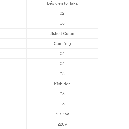
Bếp điện từ Taka
02
Có
Schott Ceran
Cảm ứng
Có
Có
Có
Kính đen
Có
Có
4.3 KW
220V