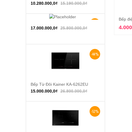
10.280.000,0
₫
15.190.000,0
₫
Bếp đi
-34%
4.000
Thêm vào giỏ hàng
17.000.000,0
₫
25.800.000,0
₫
-44%
Bếp Từ Đôi Kainer KA-6262EU
Thêm vào giỏ hàng
15.000.000,0
₫
26.800.000,0
₫
-52%