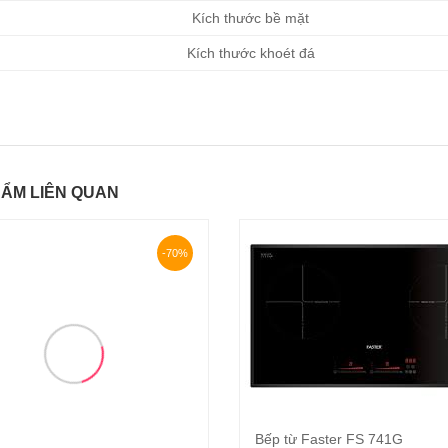
Kích thước bề mặt
Kích thước khoét đá
ẨM LIÊN QUAN
-70%
Bếp từ Faster FS 741G
Thêm vào giỏ hàn