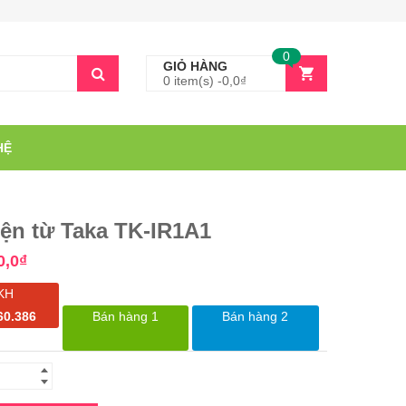
0
GIỎ HÀNG
0 item(s) -
0,0
₫
HỆ
ện từ Taka TK-IR1A1
0,0
₫
KH
60.386
Bán hàng 1
Bán hàng 2