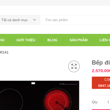
Tất cả danh mục
HỦ
GIỚI THIỆU
BLOG
SẢN PHẨM
LIÊN 
-IR1A1
Bếp đi
2.570.00
CS
0947.1