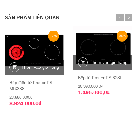
SẢN PHẨM LIÊN QUAN
-63%
-86%
Thêm vào giỏ hàng
Thêm vào giỏ hàng
Bếp từ Faster FS 628I
Bếp điện từ Faster FS
Giá
Giá
10.990.000,0
₫
MIX388
gốc
hiện
1.495.000,0
₫
Giá
Giá
23.980.000,0
₫
là:
tại
gốc
hiện
8.924.000,0
₫
10.990.000,0₫
là:
là:
tại
1.495.000,0₫.
23.980.000,0₫.
là:
8.924.000,0₫.