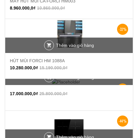
MÁY HÚT MÙI CA FORCI HM003
8.960.000,0
₫
10.860.000,0
₫
-32%
Thêm vào giỏ hàng
HÚT MÙI FORCI HM 1088A
10.280.000,0
₫
15.190.000,0
₫
Thêm vào giỏ hàng
-34%
17.000.000,0
₫
25.800.000,0
₫
-44%
Thêm vào giỏ hàng