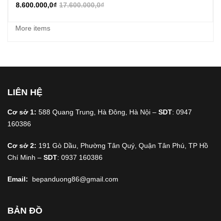
8.600.000,0
₫
17.600.000,0
₫
More items
LIÊN HỆ
Cơ sở 1:
588 Quang Trung, Hà Đông, Hà Nội –
SDT
: 0947
160386
Cơ sở 2:
191 Gò Dầu, Phường Tân Quý, Quận Tân Phú, TP Hồ
Chí Minh –
SDT
: 0937 160386
Email:
bepanduong86@gmail.com
BẢN ĐỒ