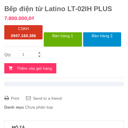
Bếp điện từ Latino LT-02IH PLUS
7.800.000,0
₫
CSKH
0947.160.386
Bán hàng 1
Bán hàng 2
Thêm vào giỏ hàng
Print
Send to a friend
Danh mục
Chưa phân loại
MÔ TẢ