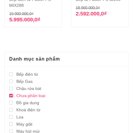
MIX288
Giá
Giá
18.900.000,0
₫
Giá
Giá
gốc
hiện
2.592.000,0
₫
19.900.000,0
₫
gốc
hiện
là:
tại
5.995.000,0
₫
là:
tại
18.900.000,0₫
là:
19.900.000,0₫.
là:
2.592.000,0₫.
5.995.000,0₫.
Danh mục sản phẩm
Bếp điện từ
Bếp Gas
Chậu rửa bát
Chưa phân loại
Đồ gia dụng
Khoá điện tử
Loa
Máy giặt
Máy hút mùi