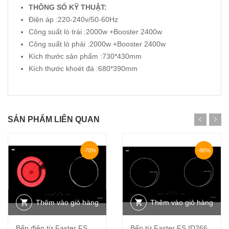
THÔNG SỐ KỸ THUẬT:
Điện áp :220-240v/50-60Hz
Công suất lò trái :2000w +Booster 2400w
Công suất lò phải :2000w +Booster 2400w
Kích thước sản phẩm :730*430mm
Kích thước khoét đá :680*390mm
SẢN PHẨM LIÊN QUAN
-70%
-86%
Thêm vào giỏ hàng
Thêm vào giỏ hàng
Bếp điện từ Faster FS
Bếp từ Faster FS ID266