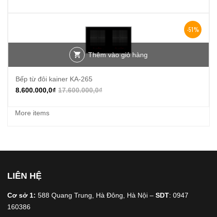
-51%
Thêm vào giỏ hàng
Bếp từ đôi kainer KA-265
8.600.000,0
₫
17.600.000,0
₫
More items
LIÊN HỆ
Cơ sở 1:
588 Quang Trung, Hà Đông, Hà Nội –
SDT
: 0947
160386