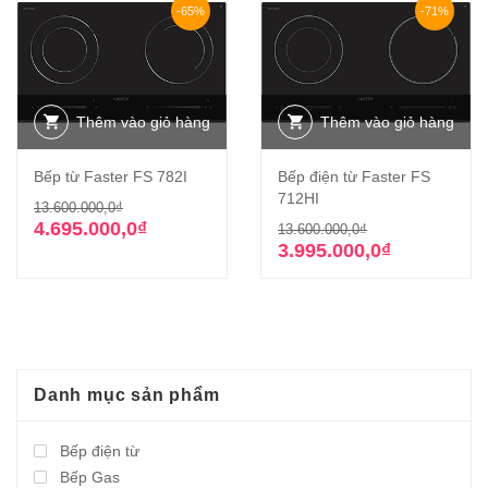
-65%
-71%
Thêm vào giỏ hàng
Thêm vào giỏ hàng
Bếp từ Faster FS 782I
Bếp điện từ Faster FS
712HI
Giá
Giá
13.600.000,0
₫
gốc
hiện
Giá
Giá
4.695.000,0
₫
13.600.000,0
₫
là:
tại
gốc
hiện
3.995.000,0
₫
13.600.000,0₫.
là:
là:
tại
4.695.000,0₫.
13.600.000,0₫
là:
3.995.000,0₫.
Danh mục sản phẩm
Bếp điện từ
Bếp Gas