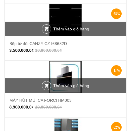
-68%
Thêm vào giỏ hàng
Bếp từ đôi CANZY CZ I68682D
3.500.000,0
₫
10.800.000,0
₫
-17%
Thêm vào giỏ hàng
MÁY HÚT MÙI CA FORCI HM003
8.960.000,0
₫
10.860.000,0
₫
-32%