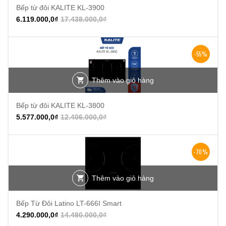
Bếp từ đôi KALITE KL-3900
6.119.000,0
₫
17.438.000,0
₫
-55%
Thêm vào giỏ hàng
Bếp từ đôi KALITE KL-3800
5.577.000,0
₫
12.406.000,0
₫
-70%
Thêm vào giỏ hàng
Bếp Từ Đôi Latino LT-666I Smart
4.290.000,0
₫
14.480.000,0
₫