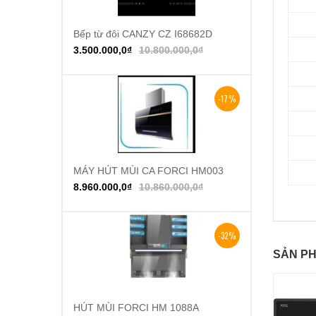
Bếp từ đôi CANZY CZ I68682D
Thêm vào giỏ hàng
3.500.000,0
₫
10.800.000,0
₫
-17%
MÁY HÚT MÙI CA FORCI HM003
Thêm vào giỏ hàng
8.960.000,0
₫
10.860.000,0
₫
-32%
SẢN PH
HÚT MÙI FORCI HM 1088A
Thêm vào giỏ hàng