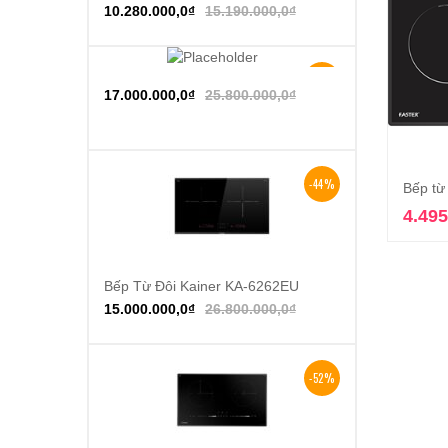
10.280.000,0
₫
15.190.000,0
₫
-34%
Thêm vào giỏ hàng
17.000.000,0
₫
25.800.000,0
₫
-44%
Bếp từ
4.495
Bếp Từ Đôi Kainer KA-6262EU
Thêm vào giỏ hàng
15.000.000,0
₫
26.800.000,0
₫
-52%