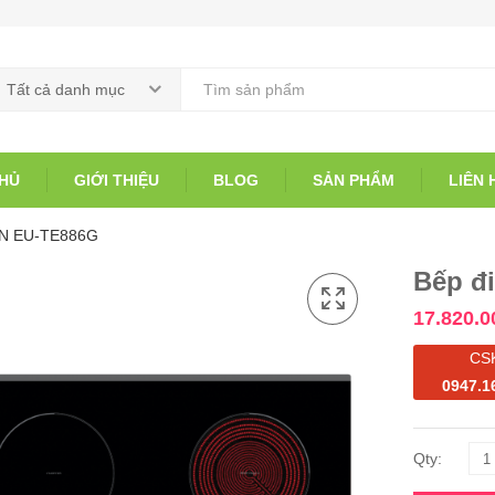
Tất cả danh mục
HỦ
GIỚI THIỆU
BLOG
SẢN PHẨM
LIÊN 
UN EU-TE886G
Bếp đ
17.820.0
CS
0947.1