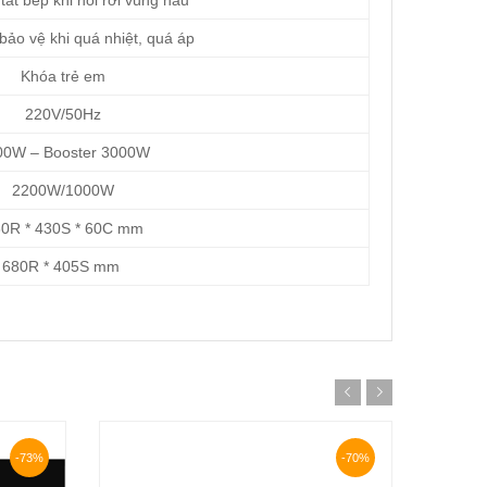
ắt bếp khi nồi rời vùng nấu
ảo vệ khi quá nhiệt, quá áp
Khóa trẻ em
220V/50Hz
0W – Booster 3000W
2200W/1000W
0R * 430S * 60C mm
680R * 405S mm
-73%
-70%