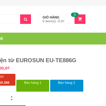
0
GIỎ HÀNG
0 item(s) -
0,0
₫
HỆ
iện từ EUROSUN EU-TE886G
00,0
₫
KH
60.386
Bán hàng 1
Bán hàng 2