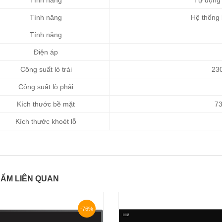
Tính năng
Tự động t
Tính năng
Hệ thống b
Tính năng
Điện áp
Công suất lò trái
230
Công suất lò phải
Kích thước bề mặt
73
Kích thước khoét lỗ
ẨM LIÊN QUAN
-76%