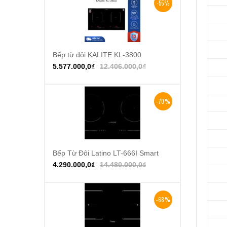
-55%
Bếp từ đôi KALITE KL-3800
Thêm vào giỏ hàng
5.577.000,0
₫
12.406.000,0
₫
-70%
Bếp Từ Đôi Latino LT-666I Smart
Thêm vào giỏ hàng
4.290.000,0
₫
14.480.000,0
₫
-68%