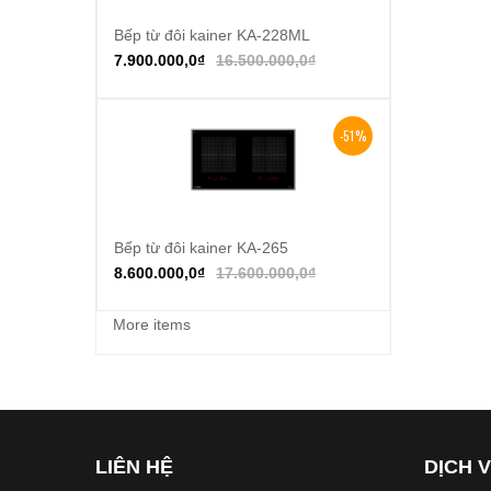
Bếp từ đôi kainer KA-228ML
Thêm vào giỏ hàng
7.900.000,0
₫
16.500.000,0
₫
-51%
Bếp từ đôi kainer KA-265
Thêm vào giỏ hàng
8.600.000,0
₫
17.600.000,0
₫
More items
LIÊN HỆ
DỊCH 