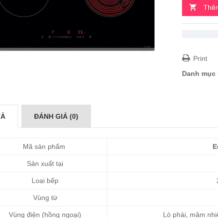
Thêm
Print
Danh mục
TẢ
ĐÁNH GIÁ (0)
Mã sản phẩm
E
Sản xuất tại
Loại bếp
2
Vùng từ
Vùng điện (hồng ngoại)
Lò phải, mâm nhi