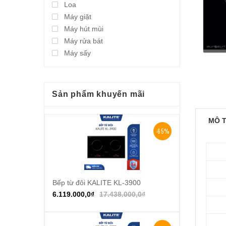
Loa
Máy giặt
Máy hút mùi
Máy rửa bát
Máy sấy
Sản phẩm khuyến mãi
MÔ 
-65%
Bếp từ đôi KALITE KL-3900
Thêm vào giỏ hàng
6.119.000,0
₫
17.438.000,0
₫