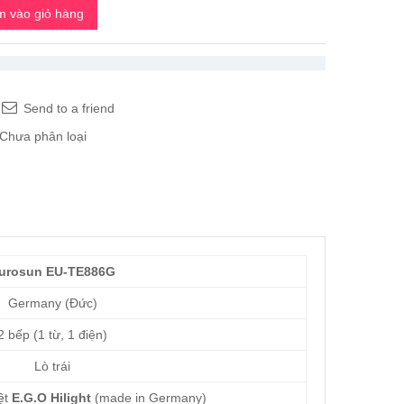
 vào giỏ hàng
Send to a friend
Chưa phân loại
urosun EU-TE886G
Germany (Đức)
 bếp (1 từ, 1 điện)
Lò trái
ệt
E.G.O Hilight
(made in Germany)