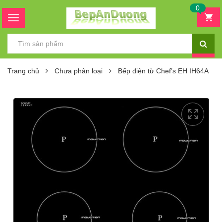
0
Trang chủ
Chưa phân loại
Bếp điện từ Chef’s EH IH64A