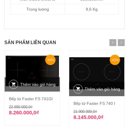
Trọng lượng
9,6 Kg
SẢN PHẨM LIÊN QUAN
-64%
-63%
Thêm vào giỏ hàng
Thêm vào giỏ hàng
Bếp từ Faster FS 741GI
Bếp từ Faster FS 740 I
Giá
Giá
22.990.000,0
₫
Giá
Giá
21.900.000,0
₫
gốc
hiện
8.260.000,0
₫
gốc
hiện
8.145.000,0
₫
là:
tại
là:
tại
22.990.000,0₫.
là:
21.900.000,0₫
là: