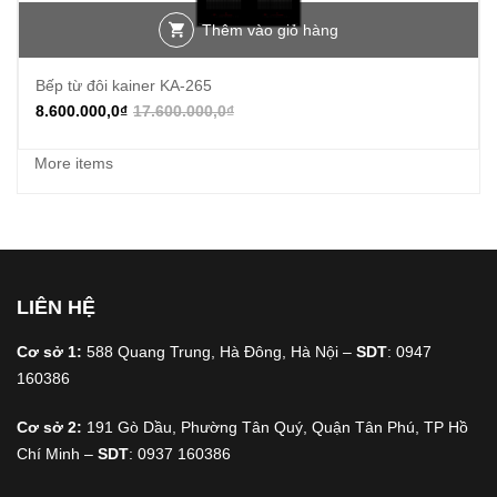
Thêm vào giỏ hàng
Bếp từ đôi kainer KA-265
8.600.000,0
₫
17.600.000,0
₫
More items
LIÊN HỆ
Cơ sở 1:
588 Quang Trung, Hà Đông, Hà Nội –
SDT
: 0947
160386
Cơ sở 2:
191 Gò Dầu, Phường Tân Quý, Quận Tân Phú, TP Hồ
Chí Minh –
SDT
: 0937 160386