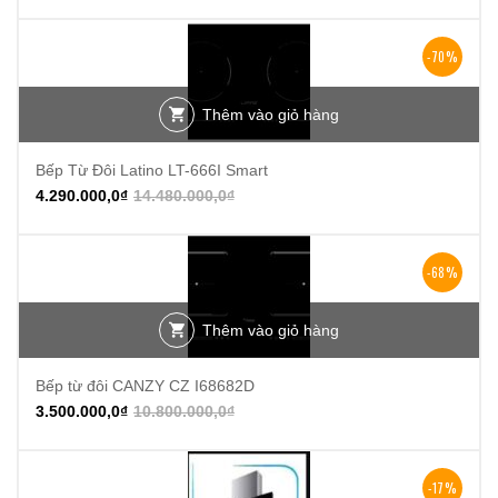
-70%
Thêm vào giỏ hàng
Bếp Từ Đôi Latino LT-666I Smart
4.290.000,0
₫
14.480.000,0
₫
-68%
Thêm vào giỏ hàng
Bếp từ đôi CANZY CZ I68682D
3.500.000,0
₫
10.800.000,0
₫
-17%