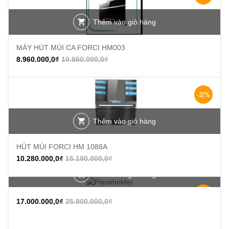
Thêm vào giỏ hàng
MÁY HÚT MÙI CA FORCI HM003
8.960.000,0
₫
10.860.000,0
₫
-32%
Thêm vào giỏ hàng
HÚT MÙI FORCI HM 1088A
10.280.000,0
₫
15.190.000,0
₫
Thêm vào giỏ hàng
-34%
17.000.000,0
₫
25.800.000,0
₫