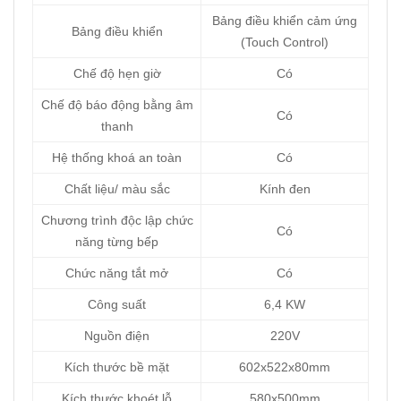
Bảng điều khiển cảm ứng
Bảng điều khiển
(Touch Control)
Chế độ hẹn giờ
Có
Chế độ báo động bằng âm
Có
thanh
Hệ thống khoá an toàn
Có
Chất liệu/ màu sắc
Kính đen
Chương trình độc lập chức
Có
năng từng bếp
Chức năng tắt mở
Có
Công suất
6,4 KW
Nguồn điện
220V
Kích thước bề mặt
602x522x80mm
Kích thước khoét lỗ
580x500mm