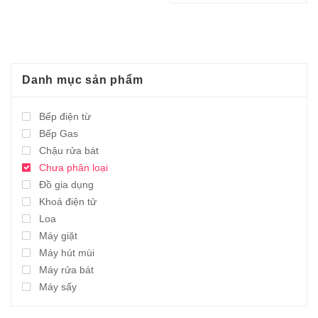
8.260.000,0₫.
8.145.000,0₫.
Danh mục sản phẩm
Bếp điện từ
Bếp Gas
Chậu rửa bát
Chưa phân loại
Đồ gia dụng
Khoá điện tử
Loa
Máy giặt
Máy hút mùi
Máy rửa bát
Máy sấy