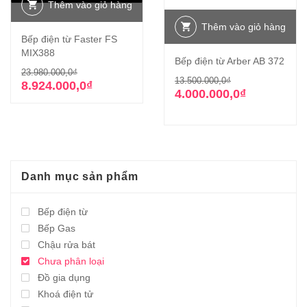
Thêm vào giỏ hàng
Thêm vào giỏ hàng
Bếp điện từ Faster FS
MIX388
Bếp điện từ Arber AB 372
Giá
Giá
23.980.000,0
₫
Giá
Giá
13.500.000,0
₫
gốc
hiện
8.924.000,0
₫
gốc
hiện
4.000.000,0
₫
là:
tại
là:
tại
23.980.000,0₫.
là:
13.500.000,0₫
là:
8.924.000,0₫.
4.000.000,0₫.
Danh mục sản phẩm
Bếp điện từ
Bếp Gas
Chậu rửa bát
Chưa phân loại
Đồ gia dụng
Khoá điện tử