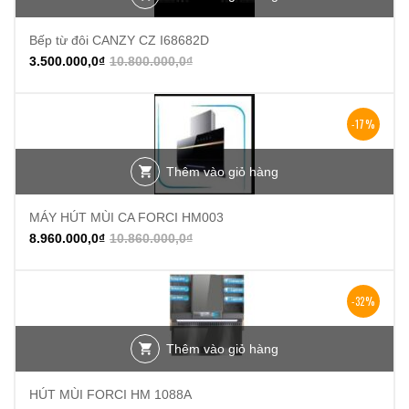
Bếp từ đôi CANZY CZ I68682D
3.500.000,0
₫
10.800.000,0
₫
-17%
Thêm vào giỏ hàng
MÁY HÚT MÙI CA FORCI HM003
8.960.000,0
₫
10.860.000,0
₫
-32%
Thêm vào giỏ hàng
HÚT MÙI FORCI HM 1088A