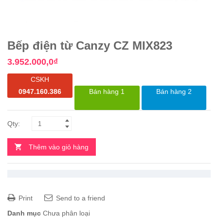
Bếp điện từ Canzy CZ MIX823
3.952.000,0
₫
CSKH
0947.160.386
Bán hàng 1
Bán hàng 2
Thêm vào giỏ hàng
Print
Send to a friend
Danh mục
Chưa phân loại