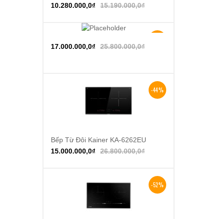
10.280.000,0
₫
15.190.000,0
₫
-34%
Thêm vào giỏ hàng
17.000.000,0
₫
25.800.000,0
₫
-44%
Bếp Từ Đôi Kainer KA-6262EU
Thêm vào giỏ hàng
15.000.000,0
₫
26.800.000,0
₫
-52%