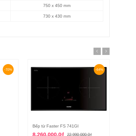
750 x 450 mm
730 x 430 mm
-70%
-64%
Bếp từ Faster FS 741GI
Bếp từ
Thêm vào giỏ hàng
Giá
Giá
8.260.000,0
₫
1.49
22.990.000,0
₫