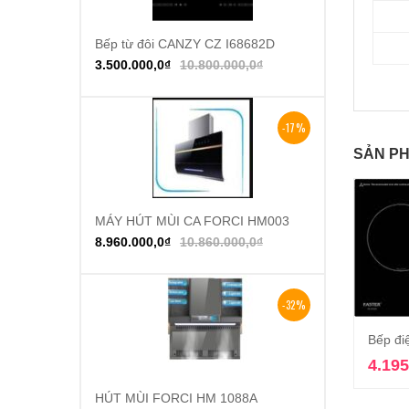
Bếp từ đôi CANZY CZ I68682D
Thêm vào giỏ hàng
3.500.000,0
₫
10.800.000,0
₫
-17%
SẢN PH
MÁY HÚT MÙI CA FORCI HM003
Thêm vào giỏ hàng
8.960.000,0
₫
10.860.000,0
₫
-32%
Bếp đi
4.195
HÚT MÙI FORCI HM 1088A
Thêm vào giỏ hàng