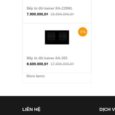
Bếp từ đôi kainer KA-228ML
Thêm vào giỏ hàng
7.900.000,0
₫
16.500.000,0
₫
-51%
Bếp từ đôi kainer KA-265
Thêm vào giỏ hàng
8.600.000,0
₫
17.600.000,0
₫
More items
LIÊN HỆ
DỊCH 