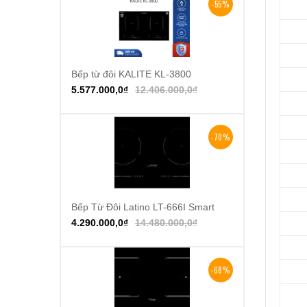
-55%
Bếp từ đôi KALITE KL-3800
Thêm vào giỏ hàng
5.577.000,0
₫
12.406.000,0
₫
-70%
Bếp Từ Đôi Latino LT-666I Smart
Thêm vào giỏ hàng
4.290.000,0
₫
14.480.000,0
₫
-68%