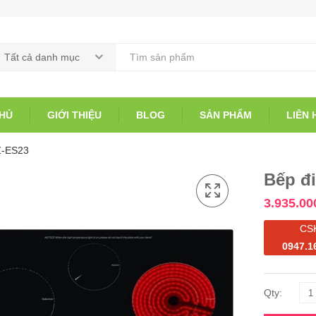
Tất cả danh mục
HỦ
GIỚI THIỆU
BLOG
SẢN PHẨM
LIÊN 
Z-ES23
Bếp đ
3.935.00
CS
0947.1