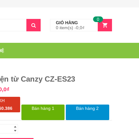
0
GIỎ HÀNG
0 item(s) -
0,0
₫
HỆ
iện từ Canzy CZ-ES23
0,0
₫
KH
60.386
Bán hàng 1
Bán hàng 2