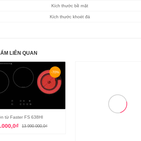
Kích thước bề mặt
Kích thước khoét đá
ẨM LIÊN QUAN
-70%
ện từ Faster FS 638HI
Thêm vào giỏ hàng
Giá
Giá
.000,0
₫
13.990.000,0
₫
gốc
hiện
là:
tại