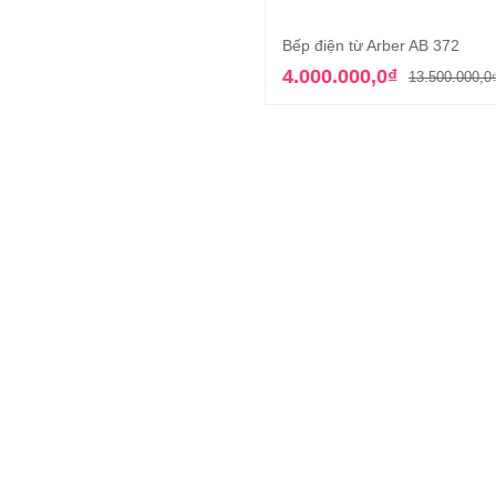
13.990.000,0₫.
là:
4.195.000,0₫.
Bếp điện từ Arber AB 372
Thêm vào giỏ hàn
4.000.000,0
₫
13.500.000,0