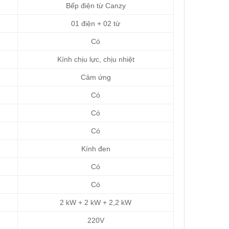
Bếp điện từ Canzy
01 điện + 02 từ
Có
Kính chịu lực, chịu nhiệt
Cảm ứng
Có
Có
Có
Kính đen
Có
Có
2 kW + 2 kW + 2,2 kW
220V