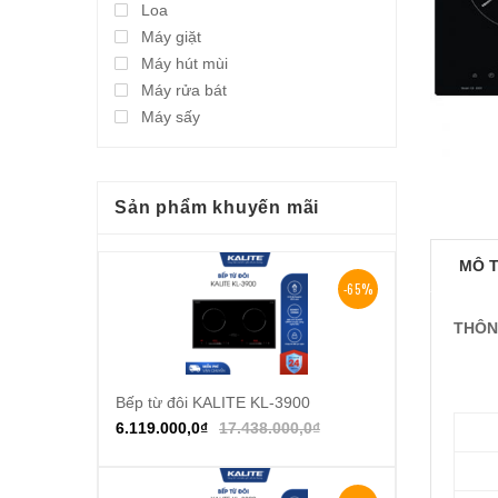
Loa
Máy giặt
Máy hút mùi
Máy rửa bát
Máy sấy
Sản phẩm khuyến mãi
MÔ 
-65%
THÔN
Bếp từ đôi KALITE KL-3900
Thêm vào giỏ hàng
6.119.000,0
₫
17.438.000,0
₫