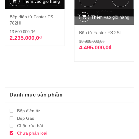
Thêm vào giỏ hàng
Bếp điện từ Faster FS
Thêm vào giỏ hàng
782HI
Giá
Giá
13.600.000,0
₫
Bếp từ Faster FS 2SI
gốc
hiện
2.235.000,0
₫
Giá
Giá
18.900.000,0
₫
là:
tại
gốc
hiện
4.495.000,0
₫
13.600.000,0₫.
là:
là:
tại
2.235.000,0₫.
18.900.000,0₫
là:
4.495.000,0₫.
Danh mục sản phẩm
Bếp điện từ
Bếp Gas
Chậu rửa bát
Chưa phân loại