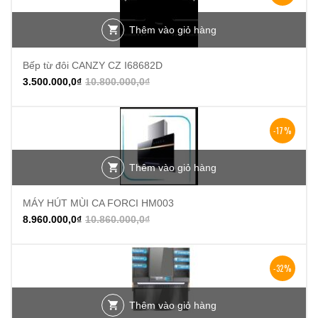
Thêm vào giỏ hàng
Bếp từ đôi CANZY CZ I68682D
3.500.000,0
₫
10.800.000,0
₫
-17%
Thêm vào giỏ hàng
MÁY HÚT MÙI CA FORCI HM003
8.960.000,0
₫
10.860.000,0
₫
-32%
Thêm vào giỏ hàng