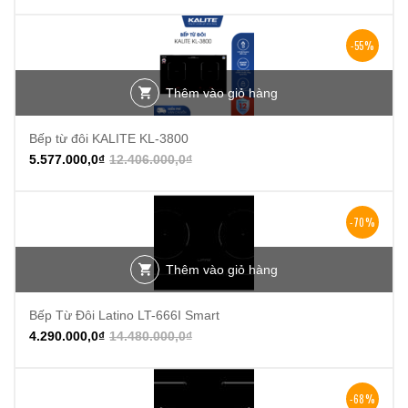
-55%
Thêm vào giỏ hàng
Bếp từ đôi KALITE KL-3800
5.577.000,0
₫
12.406.000,0
₫
-70%
Thêm vào giỏ hàng
Bếp Từ Đôi Latino LT-666I Smart
4.290.000,0
₫
14.480.000,0
₫
-68%