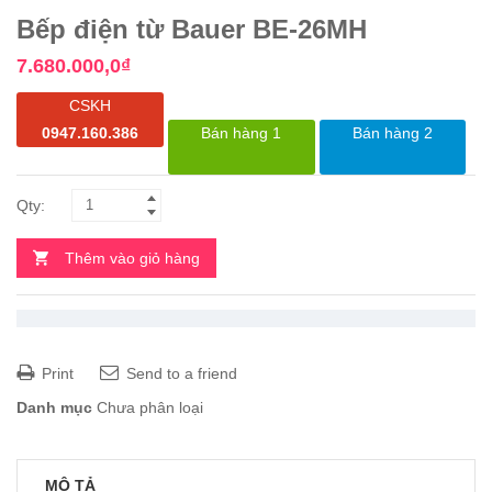
Bếp điện từ Bauer BE-26MH
7.680.000,0
₫
CSKH
0947.160.386
Bán hàng 1
Bán hàng 2
Thêm vào giỏ hàng
Print
Send to a friend
Danh mục
Chưa phân loại
MÔ TẢ