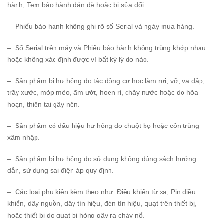
hành, Tem bảo hành dán đè hoặc bị sửa đổi.
– Phiếu bảo hành không ghi rõ số Serial và ngày mua hàng.
– Số Serial trên máy và Phiếu bảo hành không trùng khớp nhau
hoặc không xác định được vì bất kỳ lý do nào.
– Sản phẩm bị hư hỏng do tác động cơ học làm rơi, vỡ, va đập,
trầy xước, móp méo, ẩm ướt, hoen rỉ, chảy nước hoặc do hỏa
hoạn, thiên tai gây nên.
– Sản phẩm có dấu hiệu hư hỏng do chuột bọ hoặc côn trùng
xâm nhập.
– Sản phẩm bị hư hỏng do sử dụng không đúng sách hướng
dẫn, sử dụng sai điện áp quy định.
– Các loại phụ kiện kèm theo như: Điều khiển từ xa, Pin điều
khiển, dây nguồn, dây tín hiệu, đèn tín hiệu, quạt trên thiết bị,
hoặc thiết bị do quạt bị hỏng gây ra cháy nổ.